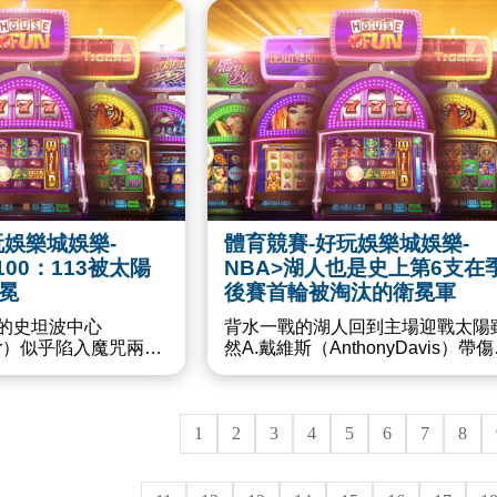
,盤口要認真看清！英
點像是當你看到羅艾
550億美元。根據內部信息，日本
比修有2下與4下分別敲出一壘安打
諾域治、屈福特、水
Loaisiga）、格林
的討論或許將開放大眾在2024年，
二壘安打，不過他在跑壘的時候疑
；意甲有：烏甸尼
n）、查普曼
能對日本職業棒球聯盟進行投注。
拉到導致身體出現緊繃的狀況，在
費倫天拿和博洛尼
apman）上場，你站在外
往反對博彩法規鬆綁的聲音，如今
遭遇危機時被換下場，隊友希爾
頓、紐卡素、阿士東
動完成工作，因為他
為新冠肺炎疫情的經濟衝擊降低不
（TimHill）上場後雖然投出保送，
車路士；德甲有：慕
這麼做好多次
少。除了國民運動以外，日本的籃
最終仍順利守住達比修有的勝投資
羅斯托克、費雷堡和
在場上主宰一切，而
運動同時吸引了國際博彩運營商的
格，後續牛棚也順利守成幫他奪下
甲有：皇家蘇斯達、
正試著能夠像他們一
意。例如體育數據技術公司
季第6勝。教士今面對大都會，教
西亞、薩拉戈薩和奧
道。洋基今天在羅艾
GeniusSports近期和日本職籃達成
發投手達比修有主投5.1局，繳出5
盤、臨場跌水是莊家
下，守住1分領先，洋
據收集及發行合同。好玩娛樂城娛
Ｋ，在隊友全場8安的照顧下，終
。談談其他賭球規律
比賽當中，就是靠著
城-F1賽車摩納哥站杆位選手發車
4：3拿下勝利。教士總計敲出8安
讓平半高水，這完全證
玩娛樂城娛樂-
體育競賽-好玩娛樂城娛樂-
失分、格林1局無失
賽.維斯塔潘奪冠好玩娛樂城娛樂城
比修有此戰除了先發，還埋伏在第
足，莊家搞假上盤，
手6局無失勝利分的表
國這州法案送審移動體育博彩將在
100：113被太陽
棒，整場繳出2支2，還包含１支二
NBA>湖人也是史上第6支在
主隊讓半球低水,這完
夠在11下靠著佛雷瑟
欖球季上線？好玩娛樂城娛樂城-克
安打。投球方面，被敲4安、送出1
冕
後賽首輪被淘汰的衛冕軍
隊的自信，應該投給
下，本季洋基牛棚防
克縣6月起全面開放拉斯維加斯威
送，飆5Ｋ，失掉2分為自責分。前
半球高水,這完全證明
的史坦波中心
背水一戰的湖人回到主場迎戰太陽
是美聯最佳的表現。好
人急招聘好玩娛樂城娛樂城-克拉克
局大都會慘遭達比修壓制，第六局
信心，應該投給客
nter）似乎陷入魔咒兩隊
然A.戴維斯（AnthonyDavis）帶
-獲准開業通過了！美
6月起全面開放拉斯維加斯威尼斯
著麥肯（JamesMcCann）的兩分
半一低水就應該投給主
賽，僅湖人拿下1勝，
發上陣，但打了6分鐘就退場，也
新賭場度假村好玩娛
招聘好玩娛樂城娛樂城...
有分數進帳，第八局再添1分，不
隊讓半一改成讓一球應
，快艇更是苦吞3連
金大軍打得格外艱辛。今天上半場
佈首季營收業績報告馬
終1分差不敵教士落敗。大都會先發
.客隊初盤平手低水改
邊緣。快艇近年更陷
人一度落後多達29分，這也是詹姆
樣回應了好玩娛樂城
沃克（TaijuanWalker）主投五局
投給客隊。公眾號紫
之中，近10場季後
（LeBronJames）生涯季後賽半
響彩票收入大馬成功多
1
2
3
4
5
6
7
8
教士敲出7支安打，單場送出4保送
積分免費奪寶。7.對
下1勝，且上1勝已要
後次多的分差。湖人目前系列賽以
滑六成好玩娛樂城娛
三振，第三局被小塔提斯
百分之九十三會開下
湖人以100：113被太
3落後，輸就得提早放暑假，而這
、廠商要失望了！
（FernandoTatisJr.）敲出一發差
百分之五十五開主
冕，也是詹姆斯
是詹姆斯生涯首次在季後賽首輪被
覽會延到這時間好玩娛樂