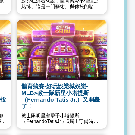
、
守，將獨行俠單節團隊得分壓低至21
洞
對於狂熱者來說，體育博彩不僅僅是
-
世界這樣回應了好玩娛樂城娛樂城-疫
10
分，半場打完，雙方僅2分差距。上半
法
賭博。這是一門藝術。與傳統的賭場
世
情影響彩票收入大馬成功多多首三月
打
場獨行俠靠著東契奇（LukaDoncic）
債
賭徒相比，經驗豐富的體育賭徒採用
情
淨利下滑六成好玩娛樂城娛樂城-全球
大
一支獨秀，19投10中，獨拿27分，獨
慮
了更為學術的方法來進行賭博行為，
淨
玩家、廠商要失望了！G2EAsia博覽
1秒
行俠半場投籃命中率47.6%，遠優於
些
其決策基於認真的研究和計算。體育
玩
會延到這時間好玩娛樂城娛樂城...
快艇的38.6%，成為小幅領先的關
日
博彩職業者生死攸關，在下注之前先
會
球。
鍵。根據統計，只要中鋒祖巴克
日
傾注概率和點差。在更好地成為一項
其餘
（IvicaZubac）上場時間超過18分
近
成功的運動之前，您必須首先了解如
差點
鐘，快艇在本系列賽戰績是0勝3敗。
足
何破譯和解釋賠率。在本文中，我們
堪
祖巴克此役替補上陣20分鐘，僅出手2
時
將定義賠率，探索賠率格式的不同類
戰
次，貢獻6分，但貢獻效率值是-19，
0
型，並發現如何以有利的方式降低賠
多點
與後衛朗度並列全場最低。祖巴克本
歡
率。什麼是賠率？本質上，“賠率”定義
，
系列賽5戰有4場貢獻效率值是負數，
台
為某件事發生或結果發生的機會或可
前
G3、G4上陣皆低於18分鐘，快艇2戰
營
能性。在體育博彩中，賠率取決於某
過
全勝。好玩娛樂城娛樂城-獲准開業通
之
個團隊或競爭對手獲勝的可能性。除
體育競賽-好玩娛樂城娛樂-
村
過了！美國玩家準備拜訪新賭場度假
走
了預測概率外，賠率還可以確定每個
績
村好玩娛樂城娛樂城-公佈首季營收業
本
投注的賠率。賠率通常是基於$100的
MLB>教士隊新星小塔提斯
玩
績報告馬尼拉名勝世界這樣回應了好
彩
賭注。這並不意味著賭徒必須使用
主投
（Fernando Tatis Jr.）又開轟
馬
玩娛樂城娛樂城-疫情影響彩票收入大
遊
$100的增量下注。這只是意味著使用
了！
娛
馬成功多多首三月淨利下滑六成好玩
”市
標準下注值可使賠率更容易讀取。閱
娛樂城娛樂城-全球玩家、廠商要失望
左
讀機率指南在解釋賠率之前，您必須
都
教士隊明星游擊手小塔提斯
玩
了！G2EAsia博覽會延到這時間好玩
育
首先學習莊家傳達概率的不同方法。
勝單
（FernandoTatisJr.）6局上守備時就
娛樂城娛樂城...
及
以下是三種最常見的賠率格式：加號
時談
退場教士隊換上金河成接替。教士隊
為
和減號：一些莊家使用加號或減號來
達
官方表示，小塔提斯退場原因是斜腹