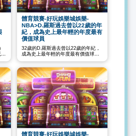
體育競賽-好玩娛樂城娛樂-
NBA>D.羅斯過去曾以22歲的年
與
紀，成為史上最年輕的年度最有
價值球員
）
32歲的D.羅斯過去曾以22歲的年紀，
死完
成為史上最年輕的年度最有價值球員
但後來飽受傷病困擾，離開公牛後，
太
輾轉效力尼克、騎士、灰狼、活塞，
而這季再度重返紐約，也成為尼克重
撰
返季後賽的功臣之一。「我已經夢想
著這一刻很久了，過去大家都認為我
前2
不能打了，但我知道我做了多少努
球
力。練習的時候，我可能一練就是2小
決總
時，你不能說我沒辦法在比賽時打超
斯7
過30分鐘，我對我自己耐力感到很滿
爾提
意，也為今晚能拿下勝利而開心。」
任
32歲的「飆風玫瑰」D.羅斯
6局
（DerrickRose）在季後賽找回過往身
鮑
手，平均貢獻19.4分、5助攻，雖沒能
體育競賽-好玩娛樂城娛樂-
下揮
幫助球隊挺進下一輪，但合約即將到