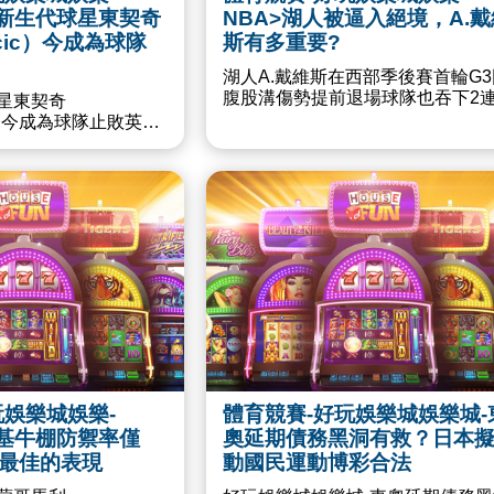
他只投0.2局就退場，
俠新生代球星東契奇
棒，擊成界外球當下，佛雷爾提面
NBA>湖人被逼入絕境，A.戴
akeWoodford）還
痛苦，但仍把該打席打完，不過6
ncic）今成為球隊
斯有多重要?
yBellinger）敲出
就沒再上場投球。紅雀球團表示，
湖人A.戴維斯在西部季後賽首輪G3
在這局猛灌11分。馬
雷爾提因側邊肌肉緊繃，因此先退
腹股溝傷勢提前退場球隊也吞下2
合計只投0.2局，被打
休息。對於德弗斯陷入的窘境，紅
星東契奇
敗，總冠軍賽陷入2勝3敗落後，瀕
4次保送，送出1次三
總教練柯拉（AlexCora）直呼：「
ic）今成為球隊止敗英雄
淘汰邊緣。A.戴維斯有多重要?在
全部都是自責分，防禦
覺上，他似乎知道速球要來了，所
3分鐘，狂轟42分、
本季季後賽2勝之中，他場均貢獻3
。這個11分超級大局，
一直想去揮大棒，有時候我們忘了
，生涯第13次單場轟
分、10.5籃板；而前役他缺賽，湖
奇隊史例行賽得分最
還很年輕，在大聯盟這個層級上，
俠新生代球星東契奇
慘敗30分。根據球團最新的傷病報
奇曾在1969年6月
仍在持續學習，像這樣的事情就會
ic）生涯僅打了11場季後
指出，A.戴維斯腹股溝傷勢逐漸好
，在第三局打下10
生。」德弗斯今年對速球打擊率
級紀錄製造機。根據
轉，且已投入簡單的訓練，但能否
上前身布魯克林道奇
僅.159，在119個打席中，吞下52
涯前11場季後賽共拿
賽仍要等到賽前才會決定。湖人被
得分則會改為15分；
三振。柯拉強調，德弗斯會和打擊
名史上第五，史上最狂的
入絕境，美媒數據統計的奪冠機率
首局就打下11分，是
練海斯（TimHyers）與法茲
」喬丹的405分。另
大幅下降，從季後賽前的20%降至
三戰對陣勇士時。貝
（PeterFatse）一同研究，讓他重
也成為近25年，首位
在的9%。籃網則維持在高檔，從3
帶有2分打點的一壘安
找回對任何速度的球，都能構成威
完成40分、10助攻
上升至36%，領先群雄。湖人A.戴
打，單局6分打點也創
的擊球方法。紅襪與太空人第三戰
季後賽4度單場至少拿
斯（AnthonyDavis）左側腹股溝拉
，在今天前，道奇隊
太空人先發瓦德茲
，成為史上第4人，與
傷，在西部首輪季後賽第5場作客
是5分，上一個完成的
（FramberValdez）幾乎都用伸卡
超級球星比肩。東契
玩娛樂城娛樂-
城只能在場邊當啦啦隊，紫金大軍
體育競賽-好玩娛樂城娛樂城-
的坎普
對決德弗斯，德弗斯面對他敲出雙
人拯救球隊，全隊僅
了這名大將後，直接在第2節大崩
，2005年的肯特
安，全場4打數敲2安、吞下1K，
rdawayJr.）貢獻20
洋基牛棚防禦率僅
奧延期債務黑洞有救？日本
半場打完已經落後30分，想贏球需
、1977年的貝克
太空人2：1擊敗紅襪。好玩娛樂城
臂之力，其餘隊友得
聯最佳的表現
動國民運動博彩合法
奇蹟。湖人少了A.戴維斯，在第1
er）也曾完成過這項壯
樂城-獲准開業通過了！美國玩家準
替補陣容總共只拿下