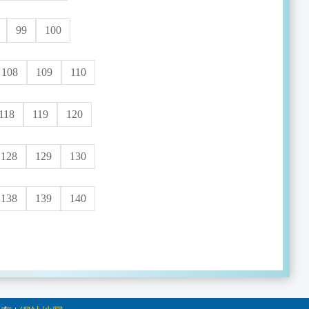
國
等多久，」瑞佛斯說道，「我只能繼
有時公眾輿論是錯誤的。聰明的人知
樂
續抱持希望，不然大概也沒有更好的
道知識就是力量。您擁有的信息越多
99
100
尼
辦法了。」好玩娛樂城娛樂城-獲准開
越好。如果您比公眾更了解情況，那
娛
業通過了！美國玩家準備拜訪新賭場
麼您會立即為自己提供優勢。既然您
多
度假村好玩娛樂城娛樂城-公佈首季營
已經基本了解賠率以及如何根據自己
樂
收業績報告馬尼拉名勝世界這樣回應
的喜好選擇賠率，那麼現在該開始下
108
109
110
了好玩娛樂城娛樂城-疫情影響彩票收
注！體育賭博既有趣又充滿挑戰，但
樂
入大馬成功多多首三月淨利下滑六成
重要的是不要過分輕率。如果您進行
好玩娛樂城娛樂城-全球玩家、廠商要
明智且明智的下注，則可以輕鬆地保
118
119
120
失望了！G2EAsia博覽會延到這時間
護自己免受現金洩漏的影響。玩家開
好玩娛樂城娛樂城...
心！獲准開業通過了！疫情影響彩票
收入慘慘慘！好玩娛樂城娛樂城...
128
129
130
138
139
140