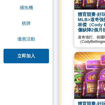
捕魚機
體育競賽-好
MLB>道奇
棋牌
林傑（Cody B
傷缺陣2個月
道奇強打、前國
優惠活動
（CodyBelli
後終於傳來好消
先發中外野手。
僅出賽4場比賽，
立即加入
打擊三圍.211/.2
場復健賽中20個
轟。道奇隊近況
下13勝，目前3
2，與龍頭教士
人也以1場勝差
在與紅雀隊的比
11分，寫下隊
得分紀錄。道奇
馬丁尼茲（Carlo
體育競賽-好
局就毫無保留，