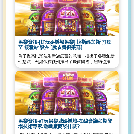
促使多樣化的投資選擇，且今年美國批准加密貨幣相
拋售虛擬貨幣集體又崩昨晚，虛擬貨幣集體大跌。截
關ETF的可能性增加。娛樂新知馬來西亞雲頂世界憑
至發稿，各幣具體跌幅如下：全球虛擬貨幣集體崩盤
什麼好玩娛樂城娛樂城...
大跌虛擬幣比特幣中國狗狗幣馬斯克全球虛擬貨幣集
體崩盤大跌火幣暫停中國境內比特幣礦機售賣及衍生
服務5月23日，有投資者曬出一則來自火幣商城客服
在微信社群的公告。該公告稱，為配合中國最新的行
業監管政策，商城決定暫停為中國大陸境內的用戶提
娛樂資訊-[好玩娛樂城娛樂] 拉斯維加斯 打疫
供礦機售賣及衍生服務。對已購買BTC礦機產品(包
苗 接種站 設在 [脫衣舞俱樂部]
括“礦機+託管”、“一站式”、“無憂挖礦”)的用戶暫停提
為了提高民眾注射新冠疫苗的意願，推出了各種創新
供礦機託管服務，機器將於今日起停電下架。已購買
性想法，例如俄亥俄州推出了疫苗樂透，紐約也推出
FIL滿存算力的用戶不受影響。我們將積極配合有關
接種疫苗送彩票的活動，現在內華達州也出台相當吸
中國部門執行管理措施，感謝您的關注與支持。對
眼球的激勵活動，拉斯維加斯的衛生官員，就在當地
此，有網友戲稱火幣又開始“拔網線”。火幣曾是國內
脫衣舞俱樂部設立接種站，吸引不少民眾前來施打疫
三大數字貨幣交易所之一，根據官網介紹，火幣全球
苗。拉斯維加斯脫衣舞者身穿性感表演服陸續完成接
站是比特幣交易平台，提供比特幣、萊特幣、以太坊
種疫苗《美聯社》報導美國賭城拉斯維加斯衛生單位
等多幣種實時價格行情走勢圖，為全球超過130個國
在本月21日LarryFlint’sHustlerClub營業前，開始了
家的數千萬用戶提供數字資產交易及資產管理服務。
接種活動，大約有100人接受了注射，其中包括俱樂
據界面新聞消息，火幣官方對此回應稱，礦機商城業
部員工、脫衣舞孃和一般顧客。身穿黑色法式內衣與
務全球化發展步伐日益加快，為了集中精力拓展海外
高跟鞋的舞者哈(JoJoHamner)接種完畢後，和其他
業務，礦機商城決定暫停為中國大陸境內的用戶提供
人維持社交距離，坐著等待15分鐘的觀察時間過去，
相關服務。老用戶所持有礦機的解決方案隨後會通知
娛樂資訊-好玩娛樂城娛樂城-在線會議如期登
她直說這是她所看過最”拉斯維加斯”的事情了。娛樂
客戶。中國有服務商關閉虛擬幣各式服務中國有服務
場技術專家.遊戲廠商談什麼?
新知馬來西亞雲頂世界憑什麼好玩娛樂城娛樂城...
商關閉虛擬幣各式服務金融委點名：打擊比特幣挖