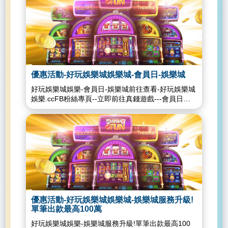
上傳身分驗證後，聯繫線上客服申請300點數體驗
樂城...
金。※主動向客服提出申請以及點選右下立刻報名。
體驗金拋售說明：凡領取體驗金的會員，若要拋售點
數須達有效投注量6000分以上，以及會員錢包內點
數超過6000點數方可申請點數拋售，最高領取為
2000點數，領取之後剩餘點數歸0，建議會員於點數
歸0後，再進行首次儲值，否則將以本活動之有效投
注規定計算提領標準。※領取本活動會員，當周無法
優惠活動-好玩娛樂城娛樂城-會員日-娛樂城
領取返水及百家樂彩金活動。活動注意事項：※為秉
好玩娛樂城娛樂-會員日-娛樂城前往查看-好玩娛樂城
持會員公平原則，以會員提出申請為主，每一會員限
娛樂.ccFB粉絲專頁--立即前往真錢遊戲---會員日會
定申請一次，如未提出申請者視同放棄，不再另外補
員日優惠活動說明：每月10號及25號會員日,儲值可
回。※此優惠活動只限於單一玩家、單一帳戶、單一
申請紅利20%活動申請說明:存款1000以上送20%(20
聯絡資料、單一IP以及單一台電腦環境參加。※若會
倍有效投注量即可出售)儲值完成請向客服申請活動
員以不正常的行為投注(例如以雙邊投注以提高投注
注意事項：※會員日紅利上限為20000※會員日紅利
量)，本娛樂城有權沒收其點數。※任何人以不誠實的
僅限首儲過會員使用,當日僅限一次※為秉持會員公平
手段獲取獎金，必出金娛樂城有權取消其資格，嚴重
原則，以會員提出申請為主，如未提出申請者視同放
則凍結帳戶及沒收所有結餘。※娛樂城保留對活動的
棄，不再另外補回。※如遇無法一次轉帳金額,請多次
最終解釋權，有權修改活動細節及規則。 其他人都
儲值,中途請勿使用點數,儲值完成請洽客服※此優惠
在看:●再賣美高梅國際持股套利何超瓊背後打什麼算
活動只限於單一玩家、單一帳戶、單一聯絡資料、單
盤？●菲律賓玩家等待已久了！這些場所獲准恢復完
一IP以及單一台電腦環境參加。 ※若會員以
全運營”●捕魚機-玩好捕魚遊戲的幾大要素相關娛樂
優惠活動-好玩娛樂城娛樂城-娛樂城服務升級!
不正常的行為投注(例如以雙邊投注以提高投注量)，
資訊:通博娛樂城HOYA娛樂城眾發娛樂城贏家娛樂城
單筆出款最高100萬
必出金娛樂城有權沒收其點數。※任何人以不誠實的
好玩娛樂城娛樂城金合發娛樂城博馬娛樂城九州娛樂
好玩娛樂城娛樂-娛樂城服務升級!單筆出款最高100
手段獲取獎金，必出金娛樂城有權取消其資格，嚴重
城THA-九州娛樂LEO-九州娛樂i88娛樂城通博好玩娛