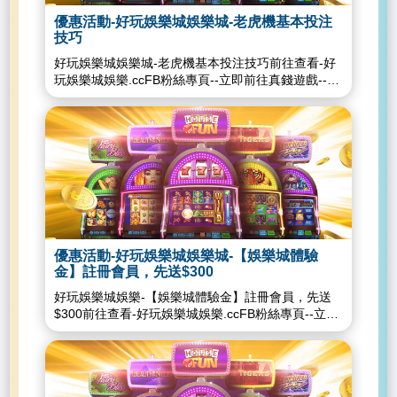
個幾盤了解百家樂牌路的走向再來參加這種活
要素相關娛樂資訊:通博娛樂城HOYA娛樂城眾發娛樂
優惠活動-好玩娛樂城娛樂城-老虎機基本投注
動。 百家樂真人活動辦法活動名稱連贏局數有效投
城贏家娛樂城好玩娛樂城娛樂城金合發娛樂城博馬娛
技巧
注量合計投注時間間距領取獎金百家樂連贏過關–
樂城九州娛樂城THA-九州娛樂LEO-九州娛樂i88娛樂
好玩娛樂城娛樂城-老虎機基本投注技巧前往查看-好
110局達25,000不得超過1hr5,000元百家樂連贏過關
城通博好玩娛樂城娛樂城...
玩娛樂城娛樂.ccFB粉絲專頁--立即前往真錢遊戲---
–210局達50,000不得超過1hr10,000元百家樂連贏過
玩法與規則老虎機的玩法同樣非常簡單，選擇投注金
關–310局達100,000不得超過1hr30,000元 *平均每
額然後點擊按鈕開始旋轉，當有相同圖案連線時，系
把下注計算:方案1–平均每把需要下注2500，
統將自動幫你判定獎金賠率是多少。 機台背後運作
25000/10=2500方案2– 需要下注5000(由上公式計
的原理是由隨機數字產生器亂數決定結果，線上版本
算) 申請條件(重點)過關注單的總時間必須控制在1小
的老虎機也同樣以此運作，所以常有人質疑遊戲背後
時內。只要連贏10把後，不論有沒有符合資格，系統
的開獎結果是否人為操作。 多變有趣的玩法不論是
將自動重算局數。每手的投注量，不得低於500過關
在線上娛樂城亦或者賭場中，都有許多不同形式的遊
後，需要當日向客服人員進行申請! 申請流程首存
戲機台，他們或許畫面呈現、符號、獎金給予方式不
後，即可前往投注百家樂遊戲。達成目標後，回到好
同，但其背後的原理都是相同的。比較有趣像是: 翻
野首頁。通知客服人員。 活動條款本活動只限於真
倍式–當玩這種版本的遊戲時，你單次投入的金額越
人娛樂遊戲館。此優惠活動不得與其他優惠合併使
優惠活動-好玩娛樂城娛樂城-【娛樂城體驗
高，中獎的金額也同樣會依照比例調高，舉例來說:
用。無風險投注方式皆不計算於有效投注內。其他人
金】註冊會員，先送$300
如果投注賠率設置是10:1，那你押10塊錢中獎絕對會
都在看:●再賣美高梅國際持股套利何超瓊背後打什麼
好玩娛樂城娛樂-【娛樂城體驗金】註冊會員，先送
超過100塊。累進式大獎–現今最熱門的老虎機版本
算盤？●菲律賓玩家等待已久了！這些場所獲准恢復
$300前往查看-好玩娛樂城娛樂.ccFB粉絲專頁--立即
莫過於這種，累進式顧名思義是現在的老虎機基本上
完全運營”●捕魚機-玩好捕魚遊戲的幾大要素相關娛
前往真錢遊戲---最新的娛樂城 終於開跑囉，還沒體
都是連動的，系統會投入一定比例的賭金進入大獎池
樂資訊:通博娛樂城HOYA娛樂城眾發娛樂城贏家娛樂
驗過這個娛樂城的玩家們，不彷先註冊會員先賺他個
中，如果有越多玩家玩相同遊戲，獎池內的金額累積
城好玩娛樂城娛樂城金合發娛樂城博馬娛樂城九州娛
體驗金吧！提款上限666此次的免費體驗金已經結束
速度會越快，最後將會由一位幸運兒獲得全數大獎。
樂城THA-九州娛樂LEO-九州娛樂i88娛樂城通博好玩
囉，感謝玩家們支持。首存活動介紹–聖發娛樂城體
但在這種老虎機中，你必須投入設置的最高金額才有
娛樂城娛樂城...