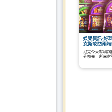
程碑，並預告，「S
金盃。相關博彩
現在就這麼說了
fun1.cc-好
LeBronJam
頁-影片*/--立即
錄，就算那一天
手機:免費領取-首存
會去現場看球，
-123-1766.
後，Kerr登上其
【1766.ws】
的「請假宣言」
新上線囉!【176
到是否希望詹皇
教學老司機!”台
娛樂資訊-好玩
和勇士比賽，「
現金版跟信用版
他就不用錯過一
克斯攻防兩端
●為什麼賭場對
希望的。」Jam
什麼賭場對百家
尼克今天客場踢
分為36985分
擇優質線上娛樂
分領先，所幸射
KareemAbdul
娛樂城眾發娛樂
（AlecBurk
以他本季場均3
樂城娛樂城金合
分，並成功守下
在47場可以達標，
九州娛樂城THA
幫助球隊104：
到70場，「我
樂i88娛樂城通
塞，收下3連勝
了。」相關博彩
城現金版娛樂城
分乾旱期，打出
fun1.cc-好
介紹:參閱《你
握雙位數領先。
頁-影片*/--立即
業名詞》，拉近
休，靠著托平（Ob
手機:免費領取-首存
雪梨X 簡丹 好玩
以及巴瑞特（RJB
-123-1766.
手，半場打完59
【1766.ws】
後，活塞急起直
新上線囉!【176
的貝伊（Saddi
教學老司機!”台