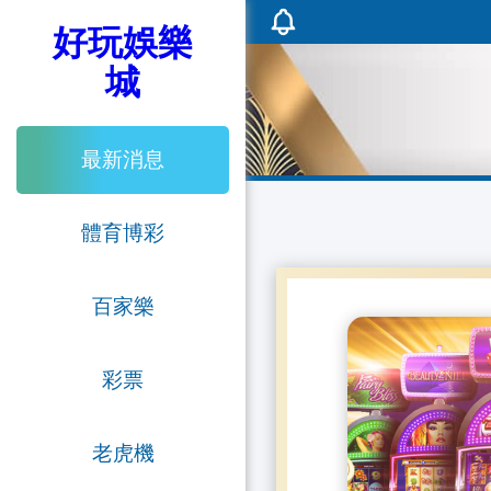
好玩娛樂
城
最新消息
體育博彩
百家樂
彩票
老虎機