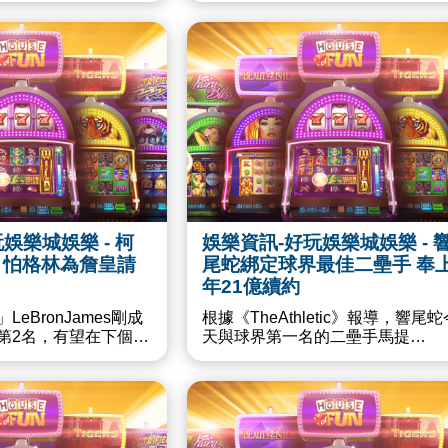
很多要怎麼選擇才好?
教學老司機!”台灣博彩玩家交流專區
9歲還能在球場奮戰，
強勢衝擊隊史首冠，
啟合作關係，而這個消息讓全世界
分、7.2籃板、3.7助攻，表現不俗
百家樂又愛又怕？●為
現金版跟信用版很多要怎麼選擇才
關博彩論壇:一樂娛樂
inBooker瘋砍49
迷等了一年，因為去年柯比與Nike
甚至還獲得「喬登牌」代言，推出
樂又愛又怕？●如何選
●為什麼賭場對百家樂又愛又怕？●
好玩娛樂城娛樂城-FB粉絲
紛紛大讚是MVP。太
約到期，當時瓦妮莎並未選擇續約
人專屬鞋款。相關博彩論壇:一樂娛
城?通博娛樂城HOYA
什麼賭場對百家樂又愛又怕？●如
即真錢遊戲--/*影片教
sPaul今回歸，此前因
不過今天終於有了答案，此外
城fun1.cc-好玩娛樂城娛樂城-FB粉
城贏家娛樂城好玩娛
擇優質線上娛樂城?通博娛樂城HO
首存1,000送1,000-
個月，復出首秀即扮演
Kobe6Protro系列鞋款將在未來正
專頁-影片*/--立即真錢遊戲--/*影片
發娛樂城博馬娛樂城
娛樂城眾發娛樂城贏家娛樂城好玩
ws情色裸聊其他人都在看:
角色，上場30分鐘，
外發售。今天瓦妮莎在個人IG發表
學-手機:免費領取-首存1,000送1,00
-九州娛樂LEO-九州娛
樂城娛樂城金合發娛樂城博馬娛樂
一起聊聊高端老司機!全
外帶17分4籃板。不
明說：「很高興宣布與Nike合作關
-123-1766.ws情色裸聊其他人都在
博娛樂城娛樂城-AV影
九州娛樂城THA-九州娛樂LEO-九
6.ws】註冊儲值完整
Booker莫屬，出賽
繼續下去！很自豪我丈夫球鞋仍是
【1766.ws】一起聊聊高端老司機!
出款娛樂城 相關品牌
樂i88娛樂城通博娛樂城娛樂城-AV
灣博彩玩家交流專區●
季新高49分，另添10
NBA場上最多球員所穿的，而他的
新上線囉!【1766.ws】註冊儲值完
不可不知的娛樂城的專
城現金版娛樂城出款娛樂城 相關品
很多要怎麼選擇才好?
隊擊敗MVP中鋒
名鞋仍受到全球球迷們喜愛。透過
教學老司機!”台灣博彩玩家交流專區
你與娛樂城的距離！
介紹:參閱《你不可不知的娛樂城的
百家樂又愛又怕？●為
c領軍的金塊，Jokic今雖拿
新合作夥伴關係，球迷們很快就能
現金版跟信用版很多要怎麼選擇才
娛樂城娛樂城...
業名詞》，拉近你與娛樂城的距離
樂又愛又怕？●如何選
分，但出現8次失誤和太
未來幾年內穿著到Kobe和Gigi與Ni
●為什麼賭場對百家樂又愛又怕？●
雪梨X 簡丹 好玩娛樂城娛樂城...
娛樂城娛樂 - 柯
娛樂資訊-好玩娛樂城娛樂 - 
城?通博娛樂城HOYA
ooker出色表現也讓
合作產品，Nike會將把全部營收捐
什麼賭場對百家樂又愛又怕？●如
城贏家娛樂城好玩娛
現在MVP討論中抱
 怕格林為詹皇請
我們的基金會
尾蛇綁定球界最佳二壘手 奉上
擇優質線上娛樂城?通博娛樂城HO
發娛樂城博馬娛樂城
都紛紛表示，為何
(Mamba&MambacitaSportsFound
娛樂城眾發娛樂城贏家娛樂城好玩
年21億續約
-九州娛樂LEO-九州娛
候選第1人，籃網球星
而大家最期待的無疑是最新鞋款，
樂城娛樂城金合發娛樂城博馬娛樂
eBronJames剛成
根據《TheAthletic》報導，響尾蛇
博娛樂城娛樂城-AV影
g則發推特力挺，「MVP就
雙鞋名為
九州娛樂城THA-九州娛樂LEO-九
第2名，有望在下個賽
天與球界第一名的二壘手馬提
出款娛樂城 相關品牌
ker。」此役過後，太陽
NikeKobe6Protro“MambacitaSwee
樂i88娛樂城通博娛樂城娛樂城-AV
了親眼見證歷史，勇
（KetelMarte）簽下5年7600萬美
不可不知的娛樂城的專
定聯盟本季最佳戰績，
(也稱'MambaForever')，鞋舌和球
城現金版娛樂城出款娛樂城 相關品
mondGreen預告就算
（約新台幣21億）的延長合約，還
你與娛樂城的距離！
座，此前太陽曾在
內呈現酷勁十足的斑馬紋，鞋後側
介紹:參閱《你不可不知的娛樂城的
也會請假去看，對此
一年的球隊選擇權。本季是28歲的
娛樂城娛樂城...
2005-05賽季以62勝20
上二女兒吉安娜布萊恩
業名詞》，拉近你與娛樂城的距離
err回應了。Green在
提與響尾蛇5年2400萬美元合約的
最佳戰績，可惜都與
(GiannaBryant)的專屬2號，後腳
雪梨X 簡丹 好玩娛樂城娛樂城...
好友James達成里
後1年，還有2023和2024年的球隊
今年很有望在季衝擊
曼巴學院Logo，左右側字樣分為