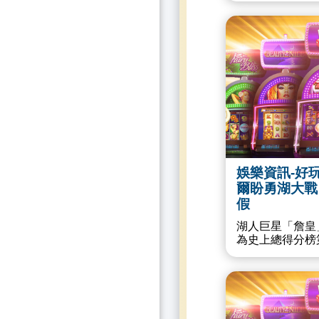
現金版跟信用版
賽冠軍戒指，3
盟最佳戰績，將
●為什麼賭場對
真的不容易。相
今日大功臣主將Dev
什麼賭場對百家
城fun1.cc-
分，讓其他球星
擇優質線上娛樂
專頁-影片*/--立
陽老牌後衛Chri
娛樂城眾發娛樂
學-手機:免費領取-
手指骨折缺席1
樂城娛樂城金合
-123-1766.
重要的穿針引線
九州娛樂城THA
【1766.ws】
送出13次助攻，
樂i88娛樂城通
新上線囉!【176
過表現最火燙的非
城現金版娛樂城
教學老司機!”台
39分鐘，轟下本
介紹:參閱《你
現金版跟信用版
助攻4籃板，率
業名詞》，拉近
●為什麼賭場對
NikolaJoki
雪梨X 簡丹 好玩
什麼賭場對百家
到全隊最高28
娛樂資訊-好玩
擇優質線上娛樂
陽全隊一樣多。B
娛樂城眾發娛樂
各界為他沒有出
爾盼勇湖大戰
樂城娛樂城金合
屈，隊友和教頭
假
九州娛樂城THA
Booker不是
湖人巨星「詹皇」L
樂i88娛樂城通
KyrieIrvin
為史上總得分榜
城現金版娛樂城
是DevinBoo
季躍居榜首，為
介紹:參閱《你
以60勝14負鎖
士防守悍將Dray
業名詞》，拉近
坐穩聯盟龍頭寶
勇士當天有比賽
雪梨X 簡丹 好玩
1992-93賽季、
勇士教頭SteveK
負成績鎖定聯盟
自己的節目上恭喜
冠軍失之交臂，