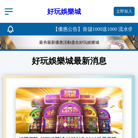
好玩娛樂城
立即加入
【優惠公告】首儲1000送1000 流水倍率20
最夯最新優惠活動盡在好玩娛樂城
好玩娛樂城最新消息