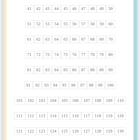
被C羅搶走卡瓦尼向巴薩自薦娛樂城-九州-百億大亨
會」說法作出回應。但網友並未把焦點擺在「警方搜
洗米華認罪「搜出1.2千萬鈔」遭上銬移送 正宮2天
41
42
43
44
45
46
47
48
49
50
錯球星」，而是更關注身旁持槍的馬尾女警，該名女
前早洩端倪 【魔龍傳奇】Slot遊戲全介紹，追加爆分
警不但持槍動作標準、身材俐落健美，影片中的她更
與破解技巧懶人包 推薦娛樂城(出金穩定):台灣博彩
帶些高冷氣質；網友不得不讚嘆米蘭警方「訓練精
玩家交流專區立即投注真前直接送影片教學手機版免
51
52
53
54
55
56
57
58
59
60
實，人才濟濟」。 台灣博彩論壇掌握第一線！相關
費領取$1,000搶先看娛樂城賺錢最新資訊！一起聊聊
資訊: 娛樂城-九州-加媒頭版：因主角位置被C羅搶走
高端老司機!全新上線囉!註冊儲值完整教學老司機!小
61
62
63
64
65
66
67
68
69
70
卡瓦尼向巴薩自薦娛樂城-九州-百億大亨洗米華認罪
奧寶沐卉飢渴難耐千一好玩娛樂城娛樂城...
「搜出1.2千萬鈔」遭上銬移送 正宮2天前早洩端
倪 【魔龍傳奇】Slot遊戲全介紹，追加爆分與破解技
71
72
73
74
75
76
77
78
79
80
巧懶人包 推薦娛樂城(出金穩定):台灣博彩玩家交流
專區立即投注真前直接送影片教學手機版免費領取
81
82
83
84
85
86
87
88
89
90
$1,000搶先看娛樂城賺錢最新資訊！一起聊聊高端老
司機!全新上線囉!註冊儲值完整教學老司機!小奧寶沐
卉飢渴難耐千一好玩娛樂城娛樂城...
91
92
93
94
95
96
97
98
99
100
101
102
103
104
105
106
107
108
109
110
111
112
113
114
115
116
117
118
119
120
121
122
123
124
125
126
127
128
129
130