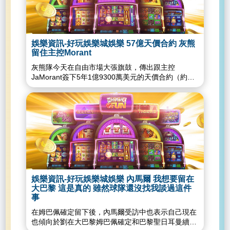
香川真司之所以保持單身，就是因為單戀女演員長澤
拍攝時尚頁，品味及衣Q高人一等，若能在世界盃閉
雅美。雖然至今並無明缺的消息證實兩人戀愛ING，
幕前到場，必然會引起喧嘩。相關博彩論壇:一樂娛
不過香川真司透過昔日日本國家代表隊隊員，同時也
樂城fun1.cc-好玩娛樂城娛樂城-FB粉絲專頁-影片*/--
是長澤雅美的父親長澤和明代為牽線，看來好消息指
立即真錢遊戲--/*影片教學-手機:免費領取-首存1,000
日可待。相關博彩論壇:一樂娛樂城fun1.cc-好玩娛樂
送1,000--123-1766.ws情色裸聊其他人都在看:
娛樂資訊-好玩娛樂城娛樂 57億天價合約 灰熊
城娛樂城-FB粉絲專頁-影片*/--立即真錢遊戲--/*影片
【1766.ws】一起聊聊高端老司機!全新上線囉!
留住主控Morant
教學-手機:免費領取-首存1,000送1,000--123-
【1766.ws】註冊儲值完整教學老司機!”台灣博彩玩
灰熊隊今天在自由市場大張旗鼓，傳出跟主控
1766.ws情色裸聊其他人都在看:【1766.ws】一起聊
家交流專區●現金版跟信用版很多要怎麼選擇才好?●
JaMorant簽下5年1億9300萬美元的天價合約（約57
聊高端老司機!全新上線囉!【1766.ws】註冊儲值完
為什麼賭場對百家樂又愛又怕？●為什麼賭場對百家
億6105萬台幣）。JaMorant也在推特留下「我的
整教學老司機!”台灣博彩玩家交流專區●現金版跟信用
樂又愛又怕？●如何選擇優質線上娛樂城?通博娛樂城
天！」以及數鈔票的圖案，可見他真的很開心得到此
版很多要怎麼選擇才好?●為什麼賭場對百家樂又愛又
HOYA娛樂城眾發娛樂城贏家娛樂城好玩娛樂城娛樂
價碼。JaMorant的確是新生代球星，他在這季帶領
怕？●為什麼賭場對百家樂又愛又怕？●如何選擇優質
城金合發娛樂城博馬娛樂城九州娛樂城THA-九州娛
灰熊殺進季後賽，場均27.4分5.7籃板6.7助攻，並當
線上娛樂城?通博娛樂城HOYA娛樂城眾發娛樂城贏
樂LEO-九州娛樂i88娛樂城通博娛樂城娛樂城-AV影
選最佳進步球員。此外，Morant也是2019年的選秀
家娛樂城好玩娛樂城娛樂城金合發娛樂城博馬娛樂城
城現金版娛樂城出款娛樂城 相關品牌介紹:參閱《你
榜眼，也是年度最佳新秀，他的新秀合約到2023年
九州娛樂城THA-九州娛樂LEO-九州娛樂i88娛樂城通
不可不知的娛樂城的專業名詞》，拉近你與娛樂城的
到期，這份頂薪合約將從2024年開始生效。相關博
博娛樂城娛樂城-AV影城現金版娛樂城出款娛樂城 相
距離！雪梨X 簡丹 好玩娛樂城娛樂城...
彩論壇:一樂娛樂城fun1.cc-好玩娛樂城娛樂城-FB粉
關品牌介紹:參閱《你不可不知的娛樂城的專業名
絲專頁-影片*/--立即真錢遊戲--/*影片教學-手機:免費
詞》，拉近你與娛樂城的距離！雪梨X 簡丹 好玩娛樂
領取-首存1,000送1,000--123-1766.ws情色裸聊其他
城娛樂城...
娛樂資訊-好玩娛樂城娛樂 內馬爾 我想要留在
人都在看:【1766.ws】一起聊聊高端老司機!全新上
大巴黎 這是真的 雖然球隊還沒找我談過這件
線囉!【1766.ws】註冊儲值完整教學老司機!”台灣博
事
彩玩家交流專區●現金版跟信用版很多要怎麼選擇才
在姆巴佩確定留下後，內馬爾受訪中也表示自己現在
好?●為什麼賭場對百家樂又愛又怕？●為什麼賭場對
也傾向於劉在大巴黎姆巴佩確定和巴黎聖日耳曼續約
百家樂又愛又怕？●如何選擇優質線上娛樂城?通博娛