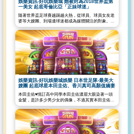
娛樂資訊-好玩娛樂城 她被封為2018世界盃第
一美女 起底哥倫比亞「正妹球迷」
隨著世界盃足球賽越踢越火熱，從球員、球員女友老
婆等大嫂團、到場邊球迷都成為媒體關注的對象。日
前有一張場邊球迷的照片在網上瘋傳，臉上塗著哥倫
比亞國旗色，隨興的看向場中間，冷豔氣質讓網友隨
即展開肉搜行動，現在查出來後才發現根本不是本屆
世界盃，但這位哥國名模也已經獲得世界盃第一美女
的封號。可惜了！美麗的誤會…當世界盃足球賽爭得
不可開交時，有一位場邊球迷成為另類焦點，這位臉
上畫著哥倫比亞國旗標誌的美麗女子，成為網友肉搜
的對象。正當各國網軍展開搜查時，結果揭曉了，這
張照片是2015年在哥倫比亞看球時所拍，從服裝即
可看出季節性的差異，這次2018世界盃她並未到場
娛樂資訊-好玩娛樂城娛樂 日本世足隊-最美大
觀賽，因而成就了美麗的誤會。她也在個人IG再次
嫂團 起底球星本田圭佑、香川真司高顏值嬌妻
PO出這張照片並說，即使沒到場，她還是支持著哥
本田圭佑♥情訂高中同學本田圭佑濃眉大眼染著一頭
倫比亞，為國家代表隊加油。不過因為這場美麗的誤
金髮，是許多少男少女的偶像，不過其實本田圭佑早
會，也讓她擁有了「世界盃第一美女」的封號，甚至
已情訂高中同學美紗子，與大多日本球星與演員、模
成為熱搜關鍵字在網上瘋傳。超模身分被起底不過網
特兒交往的情形大為不同。而美紗子也十分低調鮮少
軍肉搜的過程中曝光了她的IG，也讓全世界知道原來
露面，不過根據報導她是一位幼教老師，也有人稱美
這麼美的女球迷是為哥倫比亞的模特兒，叫做
紗子讓日本教育變得更美麗了。香川真司♥長澤雅美
DanielaBotero，身材火辣性感，時常在IG上PO出讓
鐵粉日本國家隊絕大多數都已婚當爸爸，而有傳言說
人噴鼻血的美照，為《GQ》、《PLAYBOY》等雜誌