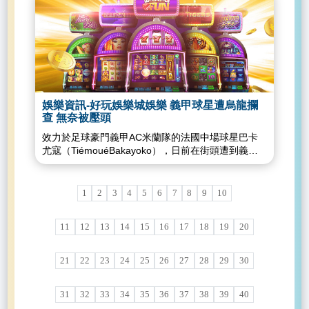
時慣用的違規伎倆。哈登親自向媒體解釋，他是真的
移送 正宮2天前早洩端倪 【魔龍傳奇】Slot遊戲全
想要贏球，願意犧牲小我、以大局為重。哈登告訴美
介紹，追加爆分與破解技巧懶人包 推薦娛樂城(出金
媒《雅虎體育》：「我與Daryl（籃球營運總裁莫瑞
穩定):台灣博彩玩家交流專區立即投注真前直接送影
DarylMorey）談過，我們如何變得更強，以及某些球
片教學手機版免費領取$1,000搶先看娛樂城賺錢最新
員過去的市場價值。我跟他說強化陣容，該簽誰就先
資訊！一起聊聊高端老司機!全新上線囉!註冊儲值完
簽，我只會拿最後剩下的錢。我就是這麼迫切地想要
整教學老司機!小奧寶沐卉飢渴難耐千一好玩娛樂城
贏，我想要爭奪總冠軍。對於身處這個階段的我而
娛樂城...
言，這是唯一重要的事，我願意減薪來幫助我們完成
娛樂資訊-好玩娛樂城娛樂 義甲球星遭烏龍攔
目標。」下個月就要滿33歲的哈登，他已經打出名人
查 無奈被壓頭
堂等級的生涯，缺憾就是沒能戴上冠軍戒指。儘管有
效力於足球豪門義甲AC米蘭隊的法國中場球星巴卡
人懷疑哈登言不由衷，美媒BleacherReport指出，哈
尤寇（TiémouéBakayoko），日前在街頭遭到義大
登兩年6800萬美元，平均年薪3400萬美元也不少
利米蘭警方搜身，沒想到是誤會一場，但網友們卻將
了，遠遠還沒到拿底薪抱團的程度，他明年為球隊空
焦點擺在執行勤務的馬尾女警上，該女警身材健美、
出了大約1500萬美元。哈登同時為自己的球場表現
俐落持槍的樣子擄獲不少網友芳心。根據美國
辯解，他在費城人出賽21場，平均21分、7.1籃板、
1
2
3
4
5
6
7
8
9
10
《CNN》報導，球星巴卡尤寇與友人在米蘭街頭遭到
10.5助攻，「我依然接近平均大三元，任何人有這種
警方攔下，影片中可見巴卡尤寇整個人被壓制在警車
數據可能都會拿到最大薪資。大家習慣看我拿個40分
11
12
13
14
15
16
17
18
19
20
上，一名警察正實施搜身，另一名女警正持槍警戒巴
或30分，所以他們認為我打出低潮的一季。」哈登的
卡尤寇的友人。不過，員警後來發現自己搜錯人，鏡
投籃命中率確實大幅下滑，只剩40.2%（生涯
頭也將警員錯愕的神情拍下；事後，米蘭警方澄清一
44.2%），外線命中率32.6%（生涯36.1%），不過
21
22
23
24
25
26
27
28
29
30
切都是誤會，因為當時附近發生槍擊案，而嫌犯特徵
哈登強調自己身心狀態絕佳，也很滿意球隊的補強深
正是穿綠色上衣的黑人，才會攔下特徵相似的巴卡尤
度，準備好迎接新球季。 台灣博彩論壇掌握第一
寇，警方同時稱讚巴卡尤寇的配合程度「表現得像一
31
32
33
34
35
36
37
38
39
40
線！相關資訊: 娛樂城-九州-加媒頭版：因主角位置
位模範公民」；而巴卡尤寇並未對米蘭警方的「誤