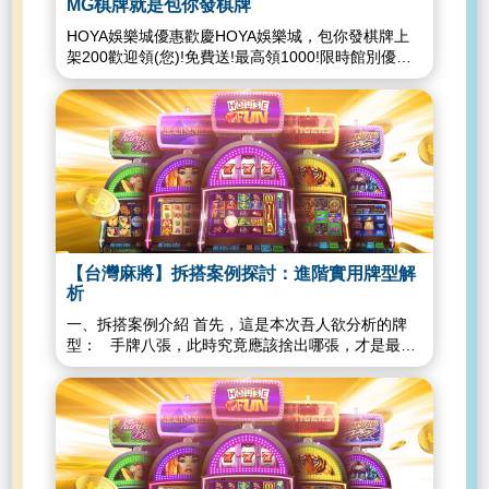
MG棋牌就是包你發棋牌
HOYA娛樂城優惠歡慶HOYA娛樂城，包你發棋牌上
架200歡迎領(您)!免費送!最高領1000!限時館別優惠
包你發棋牌上架200歡迎領(您)!免費送!最高領1000!
活動時間2022/05/29(週五)~2022/06/02(週二)限時
五天!!!一天200~最高可領到1000!!!申請資格已註冊
並進六月內存款2次(2021/12~現在)並且存款超過
2000之會員。二十一點的特別規例申請方式1.進入
1766hy.com網站，向"24hr在線客服"提出申請2.此優
惠限定"包你發棋牌館"進行遊戲，不得於其他館別使
用並且不得與其他優惠並用。3.申請後，由審核人員
完成審核後，系統自動派入200點數於您的帳戶內。
活動辦法本優惠活動單一人限制申請一次；禁止與其
【台灣麻將】拆搭案例探討：進階實用牌型解
他優惠同時使用。凡曾經有存款2次並且存款超過
析
2000之會員（未存款會員將不接受申請，請在06/02
一、拆搭案例介紹 首先，這是本次吾人欲分析的牌
前提出，逾期無效），“提出申請後”，完成審核後，
型： 手牌八張，此時究竟應該捨出哪張，才是最有
系統自動補200入帳戶內。本活動點數限定於
效益的打法呢？ 影片中給出的答案是「捨出四
2022/06/3023:59:59娛樂完畢，如尚未娛樂或者末達
筒」。 倘若螢幕面前的讀者有先觀看前面的影片，
流水倍數，將於2022/06/3023:59:59後一律扣回並清
應該不難理解其理由： 「打掉四筒後，有八門24張
除娛樂點數。該活動僅此開方以下館別内投注：包你
牌能使手牌聽牌；而打掉一萬後，僅有五門17張牌能
發棋牌館＜若在非規定的遊戲類別進行遊戲，一律不
使手牌聽牌。」 如果讀者們有閱讀過我上一篇文
能"提領"且"優惠點數與本金將直接扣回"當您領了本
章，應該不難發現：這是一種非常不嚴謹的判斷方
優惠200限時館別優惠，“未進行遊戲"或者•輸赢末超