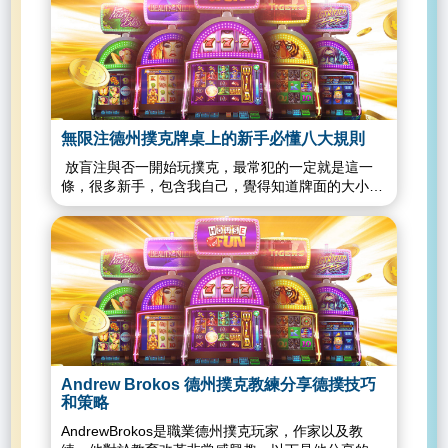
相」，通常是自己講出來，或者是被他人指證，而明
莊家贏機率有2次：8、9=>2、3，和1次:10=>4，輸
就停，或者換桌，他是見三連就跟或者反，不見三連
大，導致開始輸的時候，已經沒辦法慢慢贏回來了，
沒有任何直接聯繫的，纜式打法所謂的概率論只是自
組平均值，0=3.80張，小中大都為2.85張。百家樂也
特別去盯下家？而不是去預測上家、對家的行動呢？
相如果是被他人指證的話，那麼通常就是出現在「過
1次:1=>5閒家是5點，莊家贏機率有1次：8=>3，和1
不出手。他的判斷和方法我一直都不太明白，但最終
所以想玩百家樂的朋友們最先要學會的是忍，忍住不
己的內心想法而已。連續開了四把閒，第五把開莊的
可以算牌。電影決勝21點中，主角一群人利用21點
答案也非常簡單，因為對家、上家的行動不是我們能
早拿牌」、「拿錯牌」……等情形，因此，即使張數
次:9=>4，輸2次1、10=>6、5金鼎局部算牌法是一種
能贏到錢就是好方法。他有時候，看我跟單跳路贏到
要貿然加大籌碼，要知道所有賭場或娛樂城，都有下
紀律就會很大嗎？不會的，即使第五把真的開了莊，
的算牌技巧賺進了大把大把的鈔票，21點算牌的方式
夠控制的，我們唯一可以控制的人只有下家，所以才
對了，一旦是明相，那麼之後也都不能吃牌、碰牌
反傳統的算牌方法，傳統上的百家樂算牌法，是以
手軟，可他始終不為所動，始終堅持自己的投注法。
注最高上限，除了這點以外，本身也有賭本的上限，
你押中了，那也不是你自心的概率論命中率高。百家
是將每張現出來的牌去設定他的牌值，加總過後若出
必須讓下家很難進牌，況且，如果下家非常難進牌的
囉。那麼，麻將相公該怎麼辦呢？無論你是明相還是
“大牌利莊，小牌利閒”為原則，把6~10列為大牌，是
我要說的意思是，要有自己最擅長的投注方法，你是
只有賭本還足夠的情況下，才有機會力挽狂瀾。什麼
樂就像拋硬幣的概率一樣，正面和反面與莊閒的結果
現了對玩家有利的情況則去進場加碼，同樣的方法在
話，他在出牌的時候也會逐漸趨於保守，開始打一些
暗相，大相公還是小相公，基本上就是「改打安全
利莊的。1~5列為小牌，對閒是有利的。根據每種牌
最擅長短路呢？還是最擅長長路？如果你說我吃過短
時候需要忍呢?當你連輸3手牌就應該要忍了，不想轉
都是同一道理。牌路會根據你的思路而改變嗎？當然
百家樂中其實也算是可以成立的，我們前面提過，百
所有人都不要的所謂「安全牌」，無形中就變相的讓
牌」，簡單說就是，別人打什麼，你馬上跟著打什
的強與弱，各自給予分數，然後互相加減分數後得出
路，還能吃長龍，我只能說你天生就是賭才，我這輩
桌就待著看發牌結果，心中猜對三手牌後再下場繼續
不會。嚴格講荷官洗完牌後，一開始發牌所有的路子
家樂中因為莊家和閒家補牌的規則不同，造成勝率的
對家跟著難進牌，而對家如果也難進牌，打牌變得保
麼，這種時候就完全不用考慮你手中的牌型了，因為
的結果，遇正數就下莊，負數則下閒。局部算牌方法
子可能永遠到了不你的境界。二，一定要有最適合自
無限注德州撲克牌桌上的新手必懂八大規則
打。百家樂心法第二招:等俗話說的好，好的獵人、
都已經固定了，其實玩百家樂就是猜下把開什麼牌，
不同，每張牌號對於莊閒的影響都會有些微的差異存
守後，就變成上家也難進牌了。也就是說，下家如果
即使你湊到了聽牌的程度，你也不能夠胡牌，更何況
有幾個，其中最有效，最實用的也叫做仙人指路法。
己心理的注碼法。我在前面一個帖子裡說過，穩贏一
必須學會等待。這句話應用在百家樂公式是不違和
放盲注與否一開始玩撲克，最常犯的一定就是這一
絕不要以為自己的思路有多麼準。特別是在大輸的時
在。算牌法是利用對剩餘牌張直接的計算，因此在準
盯得好，其實是能夠做到一人控制全場的。盯下家小
大部分人相公主要都是「張數不對」，根本也不可能
金鼎局部算牌是要將牌分成三組中性牌（Ace、6、
注很容易，那要看多少的本金。如果是一萬本金，要
的，真正的高手打百家樂會等待好的板路出現，才開
條，很多新手，包含我自己，覺得知道牌面的大小
候，既然已經大輸了，說明你已經猜不准路子了，還
確度上自然比大路小路這種間接的推測會更加準確，
技巧前面已經大致提到，盯下家就是盡量打出他不要
聽牌、胡牌，因此，到底麻將相公怎麼辦呢？打安全
7）陽性牌（1、2、3、4、5）陰性牌（8、9、10、
贏一百一注是很容易的。但還要有個前提，你的賭齡
始下注，雖然這不是絕對，但是以機率來說勝率確實
後，就懵懵懂懂下場去玩，結果也不知道什麼時候要
要盲目的重註，最終輸贏哪個的機會比較大？你已經
不過百家樂要出現牌值正負足以影響到牌局結果的情
的牌，藉此讓他難以進牌，要做到這點，其實有幾個
牌，就對了！如此一來，除非有人自摸，不然你是完
J、Q、K）仙人指路是莊閒法（投注法）的一種，方
要在2千小時以上。為什麼呢?長期的實戰，在輸輸贏
會提高，學習觀看百家樂版路，假設這局平均莊家就
放盲注，看到別人放，自己也放。可以看到下圖中有
心裡有數了。百家樂清袋之前的應變特別是反龍，一
況並不多見。看路、打纜，不熟的不要去碰進過賭場
小技巧：1.記住下家的出牌順序在盯下家的時候，除
完全全可以安全地度過這一局的呢！甚至可以說是更
法是只算一鋪牌中（無論是用4張，5張，或6張決勝
贏中，到今天你肯定已經有了自己贏錢的注碼法了。
是連5而已，那麼這副牌的版路，多半都會在莊家連5
一個紅桃的按鈕位選手叫做BUTTUN，在BUTTUN左
直反下去，但是總是開連，你會想：之前已經反了這
的朋友都會知道，大部分在百家樂桌上的玩家都會拿
了要記住下家打出的牌分別有什麼，還要記住他的打
安全，因為你手中的每一張牌都能夠當成安全牌打
的牌局）以陰性牌（8、9、10、J、Q、K）的數量做
如果說到了2千個小時後的今天，你還在不停的輸
後就會斷，高手們也都會等待這個時機點，才會開始
邊的兩家(小盲、大盲)，是一開始還沒發牌前一定要
麼多把，現在跟連那我自己反輸掉的豈不是很不划
紙在上面畫，有時也會左右交頭接耳的去討論，這個
牌順序，記打牌順序絕對比只記打出的牌要來的重
出，一點都不用擔心湊牌方面的問題。說到這邊，各
下一鋪應該買莊或買閒的指標。金鼎局部算牌的規則
錢，那我虔誠的奉勸你，不要再賭了，你真的不適合
下注。只有數據穩定的版路，才會有下注的價值，否
放錢的人，其他是可以看牌在決定要不要玩喔！當然
算。心態比較差的遇到這種就等於半隻腳已經陷進去
就是看路及打纜，線上娛樂城中百家樂也有設定好的
要，我們先來舉個不需要記順序的例子：下家打出了
位應該都理解麻將相公意思了吧？其實麻將相公規則
遇陰性牌的總數是3、4、5或6張牌時，下一局就要
做一個賭者。我不太贊成用攬，什麼攬最終都是輸多
則茫然地亂猜測，最後只會加速自己失心瘋，造成不
這是針對錦標賽的一種標準玩法，後續也有衍伸很多
了，無法自拔。我們理應有能屈能伸的心態，隨機應
紀錄提供玩家可以隨時的去查詢。劉德華也在電影賭
二萬。在這種情況下，除了跟打二萬，我們還可以怎
很簡單，真的不小心碰上了也不用緊張，就安安靜靜
投注買閒。遇陰性牌的總數是0、1、2張牌時，下一
贏少，那不是長期賭者的選擇。如果是隻賭一次一天
可挽回的局面。百家樂心法第三招:衝這才是百家樂
複雜的玩法，例如爭按鈕位之類的比賽。不過，針對
變豪不猶豫。此時已經輸得所剩無幾了，離清袋不遠
俠中說，所有大路小路都是騙人的，只有長龍和單跳
麼打呢？這時候，就要用到麻將的推測技巧了。下家
的打安全牌，就好囉！結語打麻將要專心打，不要一
局就要投注買莊。例外：遇陰性牌的總數量是2張，
一月或者尋找刺激，那你用纜是正確的。可我要賭一
心法最關鍵的時候，請大家回頭想想，玩任何一種博
新手先懂這個就很重要了，下次不要傻呼呼一下場就
了，相信每個人都有這樣的預感。要怎麼才能把局勢
才算依據，實際上這句話也不一定是正確，這些大路
打出了二萬，那麼，就有極大可能代表他沒有一萬、
心二用，不然就會有相公的問題唷~摸牌摸到花牌，
但那局牌是用4張牌決勝的，下一局仍然投注買閒。
世，我不用纜，我贏得起輸不起，我很怕輸，我幾乎
弈什麼時候會最保守?答案是贏錢的時候，相反之，
放錢了。 每次加注的大小懂得加注的大小，也是一
反轉呢？之前的投注連輸，已經說明之前的思路是命
小路，確實也是透過統計學的原理來去形成，在理論
三萬、四萬……等可以與二萬湊對的牌，如果他手上
要記得補牌，不然原本能湖的牌~打到相公還放槍，
我們只要觀察一局牌，計算含有陰性牌的數量，就可
用了一年的時間，才做到了讓自己“怕輸”。我目前方
在輸錢的情況下是最衝動的，因為想要趕快把輸掉的
個不容易露出撲克新手馬腳的方法。正常一個原則，
中率比較低的，現在及時要常態反方向投注，這樣還
上也是有參考的價值。不過問題是，統計學是「經過
有一萬、三萬、二萬，他是不可能平白無故將二萬打
得不償失，會很嘔的喔~而且也有可能會影響後面的
以決定下一局牌要投注的方向。看上二手莊與閒的差
Andrew Brokos 德州撲克教練分享德撲技巧
法基本上是平注。如果入局就輸幾注，我會一直平注
贏回來，通常有這種想法出現時，都是輸大錢，就如
少CALL，多RAISE，因為撲克當中，假使你不是拿
有可能提高翻本的機會。玩百家樂有時候無論反投
過往累積紀錄的整理」，對於未來則只能算是推測而
掉的，而如果他手上是一萬、一萬、二萬，在前期也
運氣唷，這邊再教大家一個拐氣的小技巧:如果你前
是遞增抑是遞減，然後才決定投注的方向的方法更科
和策略
到有贏利或者追平。這個過程一定要有耐心，別加
同上述所提到，賭場或娛樂城有無上限的資金，如果
對子，拿任一兩張，擊中對子的機率FLOP(三張開牌
注，還是正投注都是命中率低，這時候可以選擇離
已，當你對於獨立事件設定的範圍不同時，也可以產
不太可能單獨打掉二萬，所以，極大的可能是他的二
面牌都不會進還一手爛牌的話~是可以用一場相公，
學。利用仙人指路的方法，用100靴牌合測試，每靴
注，千萬不要負追。更別怕拉鋸，拉鋸階段能不輸就
你是使用單純的1、2、4、8….等倍凹方式，那千萬
AndrewBrokos是職業德州撲克玩家，作家以及教
時)只有32.43%會中牌，還不一定是中頂對。所以，
場。如果是有本金計劃的可以玩到輸完本金，然後堅
生推測的結果有所不同，若你不能夠理解每張牌號對
萬就是孤張。重點來了，不知道各位有沒有發現，單
可以拐一下氣唷，搞不好還能反敗為勝唷~ ...
固定65局，不包括開和，結果中了的局數是3263
是贏。贏夠6注就把這6注分成3注，繼續平注。很不
要很小心，斷龍遇到長龍、短跳變長跳，像這種方式