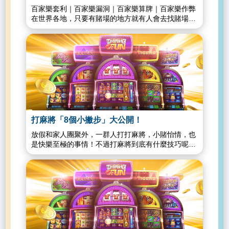
們留意一下其實很多人，他每天都會贏錢了這種人，
百家樂你想換桌只需移動你的手指去點滑鼠其二是在
牌路不下注。若第一手開莊，則跟買莊，直跟至莊
相反負值越大時則是對閒越有利。 百家樂贏錢公式
牌，其他加7,72-7分牌，其他加8,8永遠分牌9,92-9
條，捨出七條，聽中洞二萬 摸進六條的機率
百家樂套利｜百家樂漏洞｜百家樂算牌｜百家樂作弊
甚至可以贏的十幾二十天但是往往就這麼一天了就把
賭場你若坐在桌上不投注會被趕起來（所以老手會用
斷。若第一手開閑，則跟買閑，直跟至於閑斷。不買
表－免費百家樂公式表２：推薦另一的百家樂贏錢公
都分只有對7不分牌，10-A停牌10,10永遠不分牌(已
為 3/30，所聽牌章之剩餘牌數為 4 張， 胡牌期望值
在世界各地，只要有賭場的地方就有人會去找賭場的
它這一個月所以得盈利全部都輸光等到全部輸光光的
莊閒各壓最低的方式讓自己保有坐在桌上的權利）但
和（TIE），也不計算和。若原來跟莊，莊斷後（即
式，我們來看看關於[莊閒下注的百家樂公式表]！百
經20點了)A,A永遠分牌 請看策略表上玩家牌9這一
=(3/30)*4= 12/30。 ６. 摸進七條，捨出六條，聽中
漏洞，希望藉由賭場的漏洞讓自己大賺一筆鈔票。在
時候呢，再後悔當初怨天尤人也是無濟於事了賭場的
你還是可以站在桌邊繼續看牌局進行，隨時也能站著
閒家牌路開始出現），即改跟閒，直跟至閒斷。同
家樂公式之運氣不好就暫停：運氣在遊戲中一種實
行，它對莊家3、4、5、6都要賭倍，對其他就加
洞二萬 摸進七條的機率為 3/30，所聽牌章之剩餘牌
線上娛樂場亦是如此而且更是方便。對賭場這個大莊
錢其實是贏不完的，但是我們贏得再多，也會有一個
投注再次回到賭局，真人百家樂你兩把不投注也會被
理，若牌路出現跟閒，那麽待閒斷後（即莊開始出
力，建議連輸2次，就暫停下注1次，給身體休息後，
牌，我們把這個規則簡化成:手上牌是9:對3-6賭倍，
數為 4 張， 胡牌期望值=(3/30)*4= 12/30。 ７. 摸進
家而言，他們又會有哪些防範措施來降低這些漏洞或
盡頭百家樂心態 舉例如果這一兩個月都是贏錢的，
趕起來，但你被趕起來後就看不到賭局如何進行。但
現），即改跟莊，直跟至莊斷。如此不斷重復。
集中力更楚清再開始下一局。百家樂公式之割禾青：
其他加牌，看到效果了嗎?我們將把每一手牌轉化成
一、四筒，無法聽牌 胡牌期望值= 0。 綜合以上計
BUG的發生呢？我們今天要一探究竟賭場內百家樂遊
但這個好運如果走完了，那可能就會開始走衰運所以
你還是可以站在桌邊繼續看牌局進行，隨時也能站著
BBBBBPPP例：第六手莊斷出閒，故由第七手開始跟
割禾青在百家樂的意思是什麼？指的是找到勝率較高
簡單易懂的規則再看。玩家牌A2這一行，基本策略表
算結果，捨出四筒之胡牌期望值為
戲怎麼透過賭場漏洞來算牌，莊家又如何判斷刷水套
在我們輸錢的這種日子或者說週期來說控制好我們的
投注再次回到賭局，真人百家樂你兩把不投注也會被
買閒。若跟莊或跟閒連輸兩手，則改爲跟買“跳”（買
的方法下注，自我設定的遊戲規則，並遵守紀律與執
上對5、6賭倍，對其他就加牌，所以我們的規則是
24/30+12/30+24/30+24/30+12/30+12/30+0 = 108/30。 三、
利！如何存在著玩家套利的漏洞，這些玩家又是如何
本金，控制好我們的限額是非常重要的大多數人的妄
趕起來，但你被趕起來後就看不到賭局如何進行。教
前一手的相反。即前一手開閑，則下一手買莊。反之
行。像是有的高手設定下注不超過2個基碼，並在一
5、6賭倍其他加牌。A2跟A3規則一樣，所以我們可
結果分析 以上為吾人對於這副牌型中的兩種打法，
靠著賭場漏洞和賭場共生存，尤其是所謂的「線上賭
想贏多了，還想贏更多本金回落了又心有不甘如果我
你破解真人百家樂首先你要有一個認知，真人百家樂
亦然），直跟至跳斷，再轉回去跟莊或跟閒。若跳斷
張賭卓上贏3個基碼時就收手，不戀戰。百家樂公式
以寫成A2A3對5、6賭倍其他加牌。再舉一個例子，
所做的期望值分析。 倘若讀者對於條件假設或計算
場」、「線上娛樂城」。在套利的過程中，我們會經
們自己是無法把持自己的慾望和控制力的話那麼還是
的獲利對象是以像你這樣的業餘賭客居多，而不是那
於莊連，則轉跟莊；若跳斷於閒連，則轉跟閒 歐博
之做莊法-反買：將原來的規則反著做，例如「連輸4
有一對3時，當賭規是分牌後可以賭倍的話，基本策
過程中有任何不能理解之處，歡迎隨時於留言處詢
常遇到風控問題，特別是操作註冊金套利和首儲套利
不要去賭場，很早以前玩百家樂的時候也犯過這種錯
些會看路的職業賭客，因為業餘賭客永遠是娛樂城的
百家樂外掛|贏錢破解3部曲(上)BP BP BPPP例：。
次」、「2輸1贏、2輸1贏」，就公式反過來使用，
略表上對莊2、3、4、5、6、7分牌，其他牌不分只
問， 本人將會於第一時間內為您解答。 由上述結
的時候，這個問題顯的更加重要，那麼我們該怎麼去
誤以前當我有本金1000塊錢的時候，每次去娛樂城
最大宗客戶，所以他們沒必要刻意去破路，但是當機
第二手跟買莊，結果出閒，輸一手；第三手跟買閒，
直接原來的百家樂公式連勝3次，才回到原來的公式
是加牌，所以規則是2-7分其他加，對上面規則清楚
果，我們可以很明顯的發現：打出一萬的胡牌期望值
打麻將「8個小撇步」大公開！
解決套利中遇到的風控問題呢？同老闆多家娛樂場在
都可以贏300-500贏了當獲利300-500贏了二十幾天
率改變，路也一定更容易被破另外你必須知道一個很
結果出莊，輸兩手，因連輸兩手，故轉爲跟跳，第四
方法下注。百家樂公式之跟著買：對方連開出３次
了嗎?下面是基本策略的規則。請記住，上面所列的
是高於打出四筒的， 此次分析結果也再次印證了
放假和家人團聚外，一群人打打麻將，小賭怡情，也
選擇娛樂城時，一定要避開同一老闆有多家線上賭場
的時候，我就再也不甘心每次去娛樂城就只贏這些
重要的觀念，百家樂由於莊閒補牌規則不同，最容易
手買第三手莊的相反，即買閒，第五手買莊，第六手
後，基碼要【加注】跟買對方到結束，才回到原來的
基本策略只適用於先前所列的賭規(6-
「聽牌容易與否並非判斷捨牌決策的唯一標
是快樂至極的事情！不過打麻將到底有什麼技巧呢？
的情形。據我們所搜集的資料顯示，絕大部分老闆都
錢，因為我覺得我下次去可以贏的更多下次玩娛樂城
使機率改變的是「4」這張牌，4越多越容易開莊，4
買閒，第七手買莊，但第七手實際上出閒，所以這條
方法公式下注。百家樂公式表須知【注意事項提醒】
decks,DA2,DAS,S17,NoSurrender)。你必須根據你
準」。 在此副牌型中，我們可以很清楚的發現： 打
不想要把錢全部輸光光的大家，趕快學會這些小秘訣
有投資多家娛樂城，其中少則2~5家，多則一個老闆
我就給自己設定一個目標，不在贏300-500走人帶
越少則越容易開閒，而對一般玩家而言，除了4這張
單跳路斷於第七手的閒，故第八手轉跟買閒。
不管勝追還是負追，只要加注成功後，改回平注投
所選定的賭場規則來產生自己的基本策略。當你製做
出一萬後，雖然聽牌機率較低，但其胡牌期望值卻是
吧！關於麻將基本介紹麻將是一個四個人才能玩的遊
甚至有達50多家，因此第一步就是大家要學會如何避
1000去要贏1000百家樂心態慾望是罪魁禍首人的慾
號碼增加也較不容易被發現外，在心理學上多數業餘
P PPBP B PBP B P B B B B例：。第二手跟
注。百家樂公式表在相反買入運用於第1次敗後，立
好你的基本策略表後，就背好它。為了幫助記憶，我
更高的；（聽牌機率=17/30） 反之，打出四筒後，
戲。遊戲開始時，由一名玩家起莊。莊家的意義在於
開不是同一老闆開的賭場。會套利的人很多，但是為
望了是罪魁禍首，非常突破自己的底線我們的慾望的
玩家喜歡壓閒是多過壓莊的，因為直觀的反應是玩家
閒，第四手閒斷出莊輸一手，故第五手跟莊，但實際
即冷靜停止並觀望，持續做記錄，直到開始贏了1局
們將做一套卡片，還記得嗎？你大概在學加減法時用
雖然聽牌機率較高，但其胡牌期望值卻是低於前者。
他一開始可以拿十四（或十七）張牌，其他玩者只能
什麼有那麼多人被黑，很大一部分的可能是因為他對
會毫無節制當我們一直在調高自己的目標，最終結果
會想和當「莊家」的賭場對抗，以及壓注閒家獲勝時
上出閑，這時跟莊閒已連輸兩手，故轉跟跳，第六手
後再思考是否再下注。任何博弈遊戲除了本身運氣以
過它，它們同樣能幫你贏21點，你需要為每一手牌做
（聽牌機率=24/30） 而其中聽牌機率的差距（24-
取十三（或十六）張牌。莊家如果胡牌，則下一把可
刷的帳戶很多次都是落在同一老闆開的賭場裡面，同
只有一個就是輸光光絕大部分賭場與娛樂城的玩家，
不用被抽5%水錢。看到這也許你會說，那你把把壓
買莊，第七手買閒……買至第十三手跳斷，出連莊，
外都需要有一定的技巧，這種技巧不是天生的，而是
一張卡片，在"2X2"英吋的卡片上寫上內容完成如下
17=7），正是該影片製作者所提之觀點。 相信閱讀
繼續連莊，否則即由莊家的下家做莊。牌局通常在四
一個伺服器被黑是必然。下注時的金額當避開了第一
在經歷過一次大輸之後的第二天肯定有一種有輸一定
莊不就好了，事實上是，當未被改變過機率的套牌，
故第十四手轉跟莊。若連輸三手，則應暫停下注。暫
經驗所累積得出的，玩百家樂也不例外，提供百家樂
所示。 (英文請自行改成中文使用)當你完成後，你
至此的讀者們，應該皆能理解本文所欲傳達之意
位玩家輪流做過四次莊後結束。麻將遊戲的目的在於
種情形時，我們被黑的風險只減少了三分之一，因為
要贏回來的心態如果帶著這種復仇的意念去賭場的
大約需要開出16000副牌後，莊閒才會來到符合他們
停下注期間，繼續在心中虛擬下注，直至虛擬下注連
公式表，希望可以提升您的百家樂贏錢機率，百家樂
將會有一副幫助你記憶基本策略的卡片，隨時帶在身
旨， 單從聽牌的難易度判斷捨牌決策之優劣，著實
將手中的十四（或十七）張牌湊成四組（或五組）順
我們下注時的金額上面如果表現出有異樣，也是不會
話，10次有8次以上是沒有好結果的百家樂心態小故
原本機率的穩定值，而即便增加4改變機率（我不是
贏兩手，再恢復真實下注。止損點爲五注，只要中華
必勝！百家口訣：長後單跳不出手長後長連必須忍左
邊，當你有空時就背一下它們，例如在等車等飛機、
為不夠嚴謹的方法。 這也就是我在前篇文章中，介