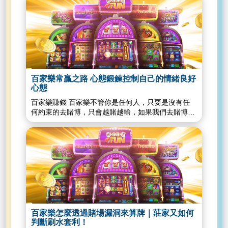
時間內贏的越多，最後也會吐的越多，因為…他們總
樂最強的牌路分析這套方法，在中華娛樂城過去的兩
近９點的一方為獲勝！了解百家樂規則和怎麼玩百家
的白眼和同桌賭客的嘆息。除了賺錢之外没有其他的
=(3/30)*8= 24/30。 ２. 摸進五、八條，捨出三萬，
是相信會有再次發威的一天，再回頭卻已百年身。線
年內玩過 百家樂外掛 ，印象中是贏多輸少，此法見
樂的基本步驟之後，再善用百家樂公式，相信您有機
原因可以使你打21點了。運用正確的基本策略可以给
聽一四筒（不捨去四筒，以維持最大聽牌效率） 摸
上百家樂的演進現在資訊越來越發達，我們已經不需
長莊長閒長單跳就贏到做夢都會笑，見兩莊兩閑雙跳
會成為百家樂高手的！用百家樂公式表來計算賠率，
你帶來金錢，其他人怎樣想並不重要。正確的基本策
進五、八條的機率為 8/30，所聽牌章之剩餘牌數
要走進賭場才能玩百家樂，網路上隨便搜尋都一堆娛
則打和，死穴是單雙單雙（BPPBPP或PBBPBB）獨
提高勝率不能不知的算法：押注莊家而莊贏者，贏1
略是根據你所選定賭場的21點賭規所產生的。例如在
為 6 張， 胡牌期望值=(8/30)*6= 48/30。 ３. 摸進
樂城，這些線上娛樂城（像深遊娛樂城、九州娛樂
腳跳。此法可以平注進行，也可以配合運用注碼法；
賠1，另扣5%佣給莊家。押注閒家而閒贏者，贏1賠
雷諾(Reno)的一副牌的21點策略就與大西洋城
一、四筒，捨出三萬，聽五八條 摸進一、四筒的機
城、黃金俱樂部、星城online等等）為了取信玩家，
可以從一SHOE牌的開頭打起，也可以從中間切入。
1。押注和局（最終點數一樣者），贏1賠8。押注對
(AtlanticCity)的八副牌策略就有很大的不同。我將向
率為 6/30，所聽牌章之剩餘牌數為 8 張， 胡牌期望
從早期的電腦派牌，到後來的機械手臂，到現在主流
先介紹平注法。百家樂牌路分析如下百家樂這個遊戲
子（莊或閒首兩張牌為同數字或英文字母者），贏1
你展示如何學習你所選擇和依據的正確基本策
值=(6/30)*8= 48/30。 ４. 摸進一萬、二萬、六條、
的真人派牌，所有進步無非都是想讓你相信他們是公
凝結了亞洲乃至世界各地數以百萬計的人們的激情。
賠11。玩百家樂，要如何贏錢？以下教您最新2021
略。 這是最普遍的賭規，6副牌，任意2張牌可賭倍
七條，無法聽牌 胡牌期望值= 0。 綜合以上計算結
百家樂常贏之路 心態鍛鍊控制自己的情緒良好
平的。賭場中的百家樂老手怎麼玩在談到如何破解線
但對很多玩家來說，仍有一個神秘莫測且讓人費解的
百家樂公式贏錢公式：百家樂贏錢公式表－免費百家
(DA2)，分牌後可以賭倍(DAS)，莊軟17(A-6)不加牌
果，捨出一萬之胡牌期望值
心態
上娛樂城的真人百家樂之前，我們先來了解一下澳門
概念——如何跟隨百家樂牌路跟路數做出投注。遊戲
樂公式表１：如果莊閒只發2張牌比點，開莊閒機率
(S17)，不可投降(NoSurrender)。這張表格你必須背
為 24/30+48/30+48/30+0 = 120/30。 情況
百家樂賺錢 百家樂不管你是任何人，只要是沒有任
賭場中的職業老手是如何賭百家樂，首先，他們不會
高手們往往深諳這些路數且為之著迷。很久之前中華
為50%，一半。但百家樂中莊閒勝出機率不同的關鍵
得滾瓜爛熟，不過不用擔心，你現在還不用記住它，
（二）：捨出四筒，可進「一萬、二萬、三萬、五
何約束的去賭博，只會越賭越輸，如果我們去賭博沒
在中途加入賭桌，一定是在一副套牌（內含8副牌）
娛樂城首次開始探討這個話題時，我們問了眾多業界
任何遊戲都需要其一定的技巧，這種技巧不是天生的
我們將把它變成普通人能夠理解的東西，我們把這個
條、六條、七條、八條」聽牌。 １. 摸進一萬，捨出
有原則沒有這個策略我們的心態可能會跟著改變，那
更新的時候就加入，然後從第一把牌就開始記錄；接
友人，他們是否明白百家樂賭桌電子顯示屏上那些紅
而是後期的經驗所累積得出的，當然在這一點上百家
表格稱做"基本策略表"，你將會在一些練習中用到
三萬，聽五八條 摸進一萬的機率為 3/30，所聽牌章
麼職業賭徒來說的話，他的心態的是他生存的根本去
著就是看路打纜，在路向明確前他們會用莊閒同時各
藍交錯的符號。他們當中不少人已有幾十年的業內經
樂也不能例外，更多的時候比其他遊戲都要更加的明
它。為了便於記憶我將以上的所有規則簡化，請看下
之剩餘牌數為 8 張， 胡牌期望值=
賭錢只用心態變差的話，久而久之你的心態會變成一
壓最低限注的方式使自己保持不輸不贏的狀態；到了
驗，但無一例外地給出了類似的回答：“螢幕頂端和
顯，當然百家樂並不屬於益智類的遊戲，但是對於玩
列例子。基本測略表(6-
(3/30)*8= 24/30。 ２. 摸進二萬，捨出六（七）條，
種病態賭場的是一個釋放我們大家慾望的地方，但是
路向明確之後，他們會開始投注，直到破路為止；破
底端兩個部分很容易理解，但中間三個相當複雜。說
百家樂來說技巧和經驗也是非常重要的就在它的補牌
Deck,DA2,DAS,S17,NoSur)5-8永遠加牌93-6賭倍，
聽單吊六（七）條 摸進二萬的機率為 4/30，所聽牌
這種慾望的是適當懂得控制我們每次去去賭場或是玩
路的定義各家認定不一，全憑經驗，有人認為大路破
實話，連高進都是一知半解，但大玩家都熱衷並百分
規則。閒只在0-5補牌，莊只在0-6補牌，而且莊6點
其他加102-9賭倍，其他加112-10賭倍，其他加124-
章之剩餘牌數為 3 張， 胡牌期望值=
線上娛樂城之前，是需要制定一些策略來制定自己制
路才算破，有人認為會從下三路開始破起，也有人會
百信賴攸關勝負的牌路！”【百家樂必勝教學指南】
只能在閒加到6或7時補牌。百家樂中對勝出結果影響
6停牌，其他加13-162-6停牌，其他加17以上永遠停
(4/30)*3= 12/30。 ３. 摸進三萬，捨出一萬，聽五八
定是第一步制定，之後我們還要跟隨，每個人去賭場
看破路的時機，只要沒全破就繼續；到確定破路放棄
於幾年前首次闡釋了百家樂之“路”的概念，但隨著遊
較大的是4的周圍號碼，我們以簡單的加和減來計算
牌A,25,6賭倍，其他加A,35,6賭倍，其他加A,44-6賭
條 摸進三萬的機率為 3/30，所聽牌章之剩餘牌數
或是娛樂城都有輸錢的時候當我們運勢不佳的時候那
投注之後，通常老手都會離開賭桌，不會急於再等一
戲流行度在澳門持續攀升，是時候重新回顧了。怎麼
牌的數值，紀錄出過的牌：【Ace】是+1【2】是
倍，其他加A,54-6賭倍，其他加A,63-6賭倍，其他加
為 8 張， 胡牌期望值=(3/30)*8= 24/30。 ４. 摸進
時候我們就會失去控制一旦失去控制就是給賭場跟娛
副套牌。真人百家樂和賭場百家樂有何不同真人百家
玩百家樂牌路才會贏？百家樂怎麼才能贏？首先要知
+1【3】是+2【4】是+3【5】是-2【6】是-2【7】
A,73-6賭倍，2,7,8停牌，9-A加牌A,8-A,9永遠停牌
五、八條，捨出一（三）萬，聽單吊一（三）萬 摸
樂城送錢讓他們你的錢包給清空清空之後再去銀行拿
樂和賭場百家樂基本規則是相同的，表面上的差別只
道先介紹牌路平注法。口訣：見莊跟莊，見閒跟閒，
是-2【8】是-1【9】不計算為0【0】不計算為0當牌
2,22-7分牌，其他加3,32-7分牌，其他加4,45,6分
進五、八條的機率為 8/30，所聽牌章之剩餘牌數
百家樂怎麼透過賭場漏洞來算牌｜莊家又如何
錢拿完錢之後再給賭場跟娛樂城清空你的錢包賭場我
有兩點，其一是在賭場你想換桌要移動你的腳，真人
見跳跟跳，損三暫停，虧五贏六，止於五五。第一手
桌上牌的數值越大代表小牌出得多，此時對莊有利!
牌，其他加5,5永遠不分牌，當作10來打6,62-6分
為 3 張， 胡牌期望值=(8/30)*3= 24/30。 ５. 摸進六
判斷刷水套利！