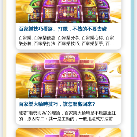
路），甚至babypigroad（這是對珠盤另一個中文名
盯自己手牌，疏於注意整體牌局資訊之情況，結果亦
只有一個，但這絕對是麻將中最重要，且最需要完整
面提到的過早摸牌（但你手牌還是正確的），依照各
高手的經驗。當手中缺搭子的時候，留熟牌為好，手
下的牌，但牌太多又沒遮好，導致最後1張牌容易被
的人都氣哭了，打了一年死那麼多人軍師都死了，你
贏？因為可以換桌看到這裡，我猜你可能會有2個反
“豬仔路”的直譯）。稍後我們會解釋如何用珠盤作記
可能得不償失。 撰寫此文並非單純為了否定他人之
搞懂的一個技巧，那就是：盯下家。為什麼盯下家是
地麻將規則不同，麻將相公規則也會有點差異，有些
牌缺對子，就把生牌留下。熟張易靠，生牌容易摸。
賭客看見。8副牌共有416張，扣掉牌桌上的10張，
沒殺他還封他做官劉循下去之後，劉備就拿了把劍把
應，你會恍然大悟，「啊！原來這樣就可以贏錢！這
錄以及“路”的含義。如今大多數玩家已經摒棄了卡片
看法，而是為了為各位牌友建立正確的分析觀
最重要的技巧呢:因為打麻將時你不會永遠運氣都很
是規定大小相公被發現後都不能吃、碰、胡牌，有些
5.碰牌的學問很多新手總是能碰就碰。我想任何人一
荷官手上的最後1張就是第406張，如果知道該張牌
桌子給批爛，劉備說我不生氣嗎？但是做事不能靠情
些狀況都是95%以上的超高勝率，根本和送錢沒兩
和珠盤，取而代之使用外掛紀錄法，因為現在主要娛
念。 雖然多數情況下，「容易聽牌」常常等同於
好~如果手牌很爛或中洞邊張都進不來時!那注定你今
則是規定大相公不能吃、碰、胡牌，但小相公只能胡
開始打牌都是這樣吃碰槓凡有機會就上，有對子這樣
的點數就可增加贏率。例如，最後1張牌是9，根據電
緒，你不能想解恨，你要想解決一個小小縣城就這樣
樣。」或是你會這樣想，「有講和沒講一樣！這些狀
樂成的所有百家樂廳都會顯示在螢幕右方。百家樂牌
「容易胡牌」，惟此情況並非必然， 此文之案例與
天打的麻將一定不會贏了，人家都說打麻將三分技七
3台以下的牌……等。不過，大多數的麻將相公規則
的話來一碰一個，感覺這樣比較容易胡了，但在實際
腦算出來的贏率，平均下10次會贏6次。當你算出那
難打，西川還有七八十個縣，劉循是劉璋的大兒子我
況都很難碰到，就算超高勝率也沒用！」但你別忘
百家樂技巧看路、打纜，不熟的不要去碰
路規律在“路”上記錄，將牌靴目前為止的結果在圖上
前篇對於「拆258」之案例即為兩例外。 或許有讀者
分運，可想而知運氣佔了一大半呢~這時候當然要拖
是規定，無論大小相公，只要被發現，那麼就喪失了
上就會發現有些牌該碰有些牌不該碰。6.認清形勢，
張牌要出現的時候，就可提高下注額。尋牌法也是透
要去把他殺了 劉璋會繼續跟我們戰爭，那我們還能
了，我們現在在討論的是真人百家樂，還記得我們前
展示出來。這些“路”幫助玩家很快評估之前的遊戲結
會認為「這麼微小的機率差距根本沒差吧？」 不得
百家樂, 百家樂優惠, 百家樂分享, 百家樂心得, 百家
一個墊背，才能使自己不要輸那麼多啦。那我們教開
吃牌、碰牌以及胡牌的權利了，只能夠做摸牌、出牌
學會爭和讓這是實戰中的心裡技巧。在競技的過程
過漏洞算牌的方法什麼是尋牌法？當荷官洗牌時可能
再死多少人，現在我饒過他有兩個好處第一個，劉璋
面說過真人百家樂和賭場百家樂有何不同嗎？真人百
果，找出規律，並試圖預測未來的結果。標準的路一
不說，即便今天僅是將勝率從50%提升至51%，都能
樂必勝, 百家樂打法, 百家樂技巧, 百家樂新手, 百家
始教大家該怎麼盯死下家吧。什麼是盯下家？盯下
的最基本操作。也就是說，麻將相公不等於輸，只要
中，起手摸到的牌，能否聽牌或胡牌，自己心裡要有
有操作上的失誤，導致賭客不小心看到洗牌時特定撲
一定會感恩，成都有可能不用打了，果然後來劉璋是
家樂你要換桌只需要移動你的手指去點滑鼠，而且真
共有五條：大路大眼仔（有時稱“大眼路”）小路蟑螂
讓猜硬幣正反的遊戲期望值轉為正數。 對於這種微
樂破解, 百家樂賺錢, 百家樂賺錢三珠路, 百家樂賺錢
家，顧名思義就是全程盯著下家來出牌，藉由判斷下
你之後都能夠好好地打安全牌，那麼還是可以不放
數。起手牌不錯，當爭則爭，起手牌很不順的呢，可
克牌的號碼，「留意4與9這兩張牌的位置」，以及在
出城投降 第二個，當然劉彰的手下都覺得劉備是個
人百家樂的規則是你要2把不下注才會被趕出該桌，
路（粵語蟑螂路就是曱甴路。）珠盤（有時稱“珠盤
小機率的掌握，絕對是使我們成為牌桌上常勝軍的關
公式, 百家樂賺錢心得, 百家樂賺錢心法, 百家樂賺錢
家打出的牌來做出推斷，讓自己打出的牌盡量不會下
槍，安然地度過該局遊戲的呢！（除非有對手自摸）
以適當放棄。在需要進的時候，不果斷容易輸。不適
哪些牌之後，接著再套入基本原理，將不同點數的牌
大氣的人成功人士的特點就是，既使在最憤怒的時候
每一把的間隔是60秒，也就是說你有120秒的時間去
路”）很瘋狂的名字，對吧？每條路都在一個長方形
鍵。 以上即為本人此次對於案例之淺見， 如有不足
必勝, 百家樂賺錢打纜, 百家樂賺錢技巧, 百家樂賺錢
家吃牌或者是碰牌，造成下家進牌困難，當然也就難
麻將相公怎麼辦？那麼，發生麻將相公怎麼辦呢？這
合發力的時候，還想盡辦法胡牌，幾乎是不可能的。
賦予不同評分，每出一張牌便要進行加分或減分的計
也有理性在賭場跟娛樂城也是，如果在玩時候能夠有
看有沒有我上面提到的盤路，我為什麼只告訴你這種
的空白網格狀圖裡用彩色標記作記錄。任何路的標準
之處，敬請不吝賜教。 若有任何疑問，也歡迎在留
投注, 百家樂賺錢攻略, 百家樂賺錢方法, 百家樂賺錢
以進入聽牌狀態。而在某些盯下家的技巧中，最最簡
邊，我們就要來講講麻將相公意思裡面「有沒有被發
7.人貴藏輝，牌貴藏聽手有一把好牌，同時聽胡多張
算，用來評估開莊或開閒哪個機率大，通常當你發現
一點點的理性控制著自己的心情波動，那我們在玩的
簡單到不行的盤路？因為這是再笨的玩家都可以在
高度都是6個標記。任何路的寬度都不重要，可以被
言處詢問。...
機率, 百家樂賺錢法則, 百家樂賺錢法門, 百家樂賺錢
單也最好做到的就是，下家打什麼，之後我們就跟打
現」可是會差很多的呢！前面提到的大相公、小相
牌，或者聽胡很早，應當是不顯不露，學會隱藏穩重
會有9的牌則此時應該加碼買閒，若知道有4則加碼買
時候基本上都是事半功倍世界上最痛快的事情是什
120秒內找到的答案。更別忘了，現在有許多複合式
認為是無限延伸的。想要贏錢嗎?必看百家樂公式珍
玩法, 百家樂賺錢破解, 百家樂賺錢策略, 百家樂賺錢
什麼，例如下家打出一萬，下次我們就也打一萬，簡
公，都是在已經被其他玩家發現，或者你自己承認的
一些，騙過其他人，比較容易胡牌。8.點炮有妙招，
莊。尋牌法的算牌說明在牌桌上經過幾輪的觀察後，
麼，就是有不爽就發脾氣，世界上最後悔的事情是什
娛樂城，比如說淘金娛樂城中本身就有內建九州娛樂
藏版百家樂一直以來都是各路好手想破解的博弈種類
規則, 百家樂賺錢賠率, 百家樂賺錢贏錢, 百家樂賺錢
單說，就是專打下家不要的牌。但這麼做看似簡單，
情形，也就是說，假設你自己發現你相公了，你其實
防大避小打牌的時候，放炮肯定會有。那麼，從心理
你發現此局雙方手上並沒有人直接開牌出來，表示這
麼也是不爽就發脾氣 所以去賭場賭錢的朋友們，現
城、黃金俱樂部、長龍國際等娛樂城，你嫌一間的牌
之一，大多數的人都無功而返，原因也是出自於自
遊戲, 百家樂賺錢邊注, 百家樂賺錢預測1、一開始要
卻也沒那麼容易，簡單的部分在於，我們不太需要多
是可以「偷偷不告訴別人」的呢！這種沒有被發現的
上，偶爾放個炮不算什麼。放炮有個鐵律，如果你自
局雙方皆需要補牌，而這時閒家會先補牌，假如莊家
在趕緊控制自己鍛鍊出自己的控制力和策略，那麼我
桌不夠多，還可以切換到別間去找，連會員帳號都不
己，想在百家樂贏錢並不難，重點是難再贏多少?所
注意莊閑在單列還是在雙列上。2、V單列，看是閑或
思考什麼，只要很直覺地跟打就行，但難的點在於，
相公稱為「暗相」，如果是暗相的話，按照麻將相公
己的牌很好時，特別是有大牌時，只要不給做大牌家
手上有一張4的牌，閒家開始補牌，結果閒家獲得1、
們的心態了自然而然就會變好百家樂常贏之路分享
用切換，比玩線上遊戲開分身還簡單。...
以針對這點，我將分析出完全適合應用在打百家樂的
莊，就是此行在單列上。3、活用三行來記各個牌
有時候我們手牌中不一定會有下家打出的那張牌，或
規則，因為你沒辦發現，你還是能夠照常吃牌、碰
點炮，生張、險張該拼還是要拼的。大家千萬要記得
8、9、10時，而這時就有幾個推論：閒家是0點，莊
一，你必須有自己長久固定的投注模式。幾年下來。
百家樂大輸時技巧，該怎麼贏回來?
套路上，一共分為四種心法，忍、等、衝、縮。這四
值，閑行上僅記單，莊下僅記雙。4、莊閑前兩張牌
者是，下家打出的那張牌在我方手牌中卻是非常重要
牌，不過，要胡牌就會有困難，因為通常暗相都是發
這些小訣竅，才可以贏得超開心啊！不過還是要記住
家贏機率有2次：1、10=> 1、0、輸2次:8、9=>8、9
如今一起玩百家樂的只剩下一個朋友，並且他已經是
種心法要是應用自如，你會發現原來百家樂是這麼好
隨著“順勢而為”的理論，百家樂大輸時是不應該重註
記在各列上。5、第五張牌要當心，必須記在閑列，V
可以湊對的牌，如果一直盲目的跟打，最後往往也會
生在你自己手牌張數不對，因此，有些人為了要策略
那句話，小賭怡情，千萬不要玩得太誇張，可是得不
閒家是1點，莊家贏機率有3次：1、9、10=> 0、1、
一個職業玩家。他現在和我的成績幾乎是不相上下，
玩的遊戲而且還能贏錢。百家樂心法第一招:忍我們
的，原因有二：其一是主動的，一般用纜式打法前面
在閑記在單列，V在莊記在雙列。6、第六張必為莊
導致自己難以胡牌，所以，雖說在麻將的策略中，盯
性的「不讓對方胡牌或自摸」，就會不講出自己相
償失喔～打麻將「8個小撇步」大公開！就算遇到高
2，輸1次:8=>9閒家是2點，莊家有機會全贏：8、
我所說的成績是這個月總體算下來，輸幾天贏幾天。
先來回顧一下，從開始打百家樂到現在的過程，我敢
輸多了，後面就會重註負追；其二是被動的，一般輸
牌，V在閑記在雙列，V在莊記在單列。百家樂的分
下家是很重要的一個技巧，但大多時候，不一定要做
公，利用吃牌、碰牌來打亂對手節奏。而按照麻將相
手「使出第7招」幾乎每把都贏！...
9、10、1=> 0、1、2、3閒家是3點，莊家贏機率有3
上個月我輸6天贏25天，他輸4天，贏27天。我這一
相信90%的人多半在一開始都是贏錢的，但因為貪心
到絕望事都會賭最後幾把重註，想把前面輸的贏回
牌是有訣竅的：把牌分為四組→0點，小，中，大。0
到「全程都完全盯緊」，而是只要「在關鍵時刻盯
公規則，如果是有被發現的相公，就被稱為「明
次：8、9、10=> 1、2、3，和1次:1=>4閒家是4點，
年來只打短路，而他一直都是隻打長路。我碰見三連
不滿足，胃口越養越大，所以下注的籌碼也越來越
來。百家樂每次開牌都是一個“獨立事件”，每把牌都
點就牌面值是零，小是123、中是456、大是789。每
牢」就好。為什麼要盯下家？很多人都說，為什麼要