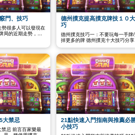
竅門、技巧
德州撲克提高撲克牌技１０
巧
析走勢很多人可以發現在
牌局的近期走勢，有
德州撲克技巧一：不要玩每一手牌/
律的吧?因為要么是
掉更多的牌 德州撲克十大技巧分享
，也就是一半一半的
提高你的撲克牌技想要很快成為更
遇到有人用概率的角度
的玩家嗎？按這十條技巧去做，可
們只是考慮到出現紅
提高你的撲克技能和收益。雖然它
率，沒有考慮到出現
常適合初學者，而有些撲克技巧甚
隨機的情況。有時候
是老練的職業選手也要時常提醒自
的紅色，這其實是可
一下。初學者所犯的首要錯誤可能
要算應該計算一定次
是玩太多的牌。當你剛剛玩撲克時
色的概率，當然這麼
你非常想要玩撲克，那意味著在牌
勢似乎也就沒有竅門
中呆著不動沒有成為行動中的一部
：孤注一擲有一種說法，
好。但是玩更多的牌不意味著可以
的多，就壓另一邊，
更多，它通常意味著輸更多。如果
且不說會不會在最後
發現自己參與一半以上發到的牌，
這邊壓一下，這種投
需要提高你起手牌的要求。德州撲
實際中也是不可行
5大禁忌
21點快速入門指南與推薦必
技巧二：不要喝醉了玩牌無數個夜
開始也有這種心理，
我都會坐在那些看起來喝多了的玩
小技巧
大禁忌 前言百家樂最
，明明自己這裡壓的
桌旁，他們玩得笨拙並會扔完他們