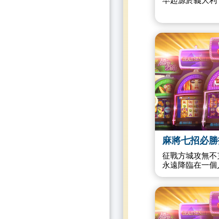
早起源於義大利
人少，一樣是輸
進行賭博的遊戲
不過是無稽之談。
玩的特性，逐漸
流 跟著大腿走
各線上娛樂城熱
些玩家的心理。
百家樂雖然簡單
不少，然後就跟
地雷所在。如果
牌桌上的事情誰
雷，很可能一不
楚呢?說不定就
心，這還是小事
真正的竅門是跟
連錢都輸光，那
且學會細水長流
今天將會告訴大
輸了也不要想著
樂時需要注意的
的心態才是真正
前請先用心思考
友可以關注公眾
義，再開始遊戲
家的加入一起討
玩家禁忌1：反
法在網上紅黑大
即便你知道目前
不可冒進，就是
你就偏要下注其
麻將七招必勝
皇后，這樣雖然
不了這樣的壞習
也是很容易被遊
征戰方城攻無不
服想要反龍的心
穩妥起見，玩家
永遠降臨在一個
合玩百家樂，請趕
式，就是一局紅
天爺，注定當輸
不要四處打游擊
10局還是處於
作家用數字說話
各個賭桌上流連
玩家就可以加大
運用科學方法分析
一張賭桌上有「
壓不論遊戲出紅
副開局牌，將每
是賭博的大忌!
的，所以不論你
用統計方法列出
候，其實可能開
不賠的。“竅門