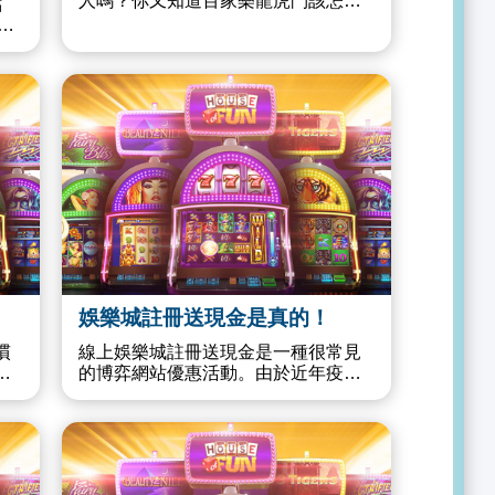
人嗎？你又知道百家樂龍虎鬥該怎麼
點
手上只能同時有十六張牌在摸牌的時
些
玩嗎？這一篇教學文章，就也一次帶
撲克
候常常必須思考要如何拆牌，若能丟
撲
你看懂百家樂龍虎規則及平推法的遊
打
出勝率較小的牌張，留下較有機會的
但
戲技巧喔！讓你看懂規則和遊玩方
贏
牌張，就有更高的可能性胡牌。如不
事
法，更提升你贏錢的機率喔！百家樂
者
考慮其他家的牌，拆搭子的方式如
龍虎鬥的基本規則：當你在娛樂城玩
，
下：如果有相同進張的搭子可以拆一
，
百家樂龍虎鬥時，建議一定也要先了
點
搭，例如五、六萬以及八、九萬都是
犀
解龍虎鬥的基本規則，要知道龍虎鬥
在等七萬，此時可以先打九萬，因為
了
是一種西方的棋牌遊戲。因其簡單易
之
無論遇到五萬或是八萬都可以形成一
撲
學，場面刺激而深受廣大玩家喜愛，
莊
對加上一搭。若是四、六、八、九萬
非
牌面大小不比花色，只比點數。通常K
戲
更應該打九萬。拆邊張搭子，例如
須
為最大牌，A為最小。遊戲使用八副撲
不
一、九，再來打二、八。當每張牌都
數
克牌，龍和虎僅派出一張牌就可以定
都
有用的時候，應該先拆單獨的搭子，
認
輸贏。遊戲使用八副撲克牌。荷官只
，
例如除了五搭之外還有二、四、六
只
派兩門牌，每門各派一支牌，即龍與
點
萬，則應該拆五搭支中的嵌檔搭子，
才
虎，雙方斗大。下注龍或虎，出和的
娛樂城註冊送現金是真的！
點必
才不會吃虧。技巧二：如何打結尾牌
是
情況下輸一半的有效投注。 龍虎鬥投
學
打結尾牌是指在將要聽牌而還未聽的
樣
慣
線上娛樂城註冊送現金是一種很常見
注規則：龍虎鬥遊戲玩家可投注龍、
典的
時候打的最後一張牌，若是打牌的
而欺
送
的博弈網站優惠活動。由於近年疫情
虎、和三門。荷官只派兩門牌，即龍
應
人，要注意的是打哪張牌較容易聽
是
來
肆虐，許多人的娛樂活動紛紛轉往網
及虎。玩家可投注龍、虎和三門，如
線
牌，而其他玩家要注意的自然是推論
牌
挑
路上，線上博弈也因此蓬勃發展。目
買中龍或虎，1賠1，兩門的牌相同即
家
聽牌的人聽的究竟是哪張牌了！在還
認
果
前有非常多娛樂城網站都在為了吸引
和，買和賠率為1賠8。如開和，投注
是
沒有討論到如何打結尾牌的時候，我
的
玩家而推出優惠活動，所以娛樂城註
龍或虎兩門，各輸一半。1.普遍使用
有
們可以先來研究一下如何知道其他玩
。
想
冊送現金是一定會有的活動，畢竟這
八副撲克牌為基準。撲克牌洗好後放
家是否已經聽張了呢？一般來說有四
扔