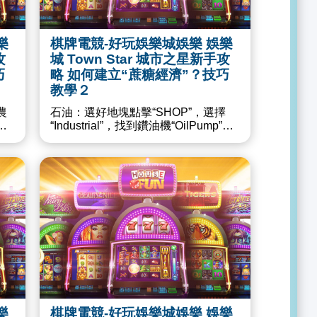
樂
棋牌電競-好玩娛樂城娛樂 娛樂
攻
城 Town Star 城市之星新手攻
巧
略 如何建立“蔗糖經濟”？技巧
教學２
農
石油：選好地塊點擊“SHOP”，選擇
擊
“Industrial”，找到鑽油機“OilPump”，
塊
起步可以建2-3個。水：選好地塊點擊
，再
“SHOP”，選擇“Industrial”，找到水廠
“WaterFacility”。最後還需要配一個工
佈局
人和工業倉庫，選好地塊點擊
滿8
“SHOP”，選擇“Industrial”，找到工人
“WorkerHouse”。同上，選擇倉庫
選擇
“Warehouse”。這些配套設施建立起來
以選
之後，先進入煉油廠“Refinery”，選擇
井取
生產石油，將原油變爲石油，積累了
更
一定的石油，再切換到生產燃油
民
“Gasoline”，就此燃油生產體系形成，
使
經濟死局破除。4、生產服裝業燃油體
右全
系形成之後，就要着手優化農場經濟
樂
棋牌電競-好玩娛樂城娛樂 娛樂
水塘
體系，這個時候你因爲不會進入死