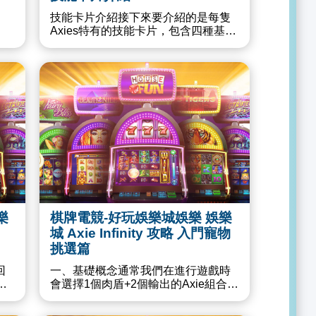
法建
“Trough”，飼料生產好後，牧民會將
家，廠商僅會收取10%的入場費，剩
近
飼料搬運進飼料槽，如果你有養其它
下的90%將盡數歸參與的玩家來平
技能卡片介紹接下來要介紹的是每隻
兩
如雞，牛等也會出來喫。牧場屋
分。官方表示預計將在今年11月，舉
Axies特有的技能卡片，包含四種基本
持
，升
RanchHouse：“SHOP”——“RANCH”
行線上錦標賽，遊戲的項目就是電影
部分：消耗能量（Energy）：每一張
很
立
——“RanchHouse”，供飼養的牛、
裡面出現的6種，想要參加遊戲預計要
卡牌需消耗一個能量（即出牌的機
近
你會
羊、雞等休息場地。羊圈
花費15,000的虛擬代幣，而這入場券
隻六
會）。每一個玩家第一回合都有3個能
方
選
“SheepPen”，羊圈生產羊毛，需要9
的價值現高達33,450美元，這項活動
的怪
量值，也就是能出三張牌，從第二回
賺
飼料+1木頭+5水，飼料和水的需求比
預計斥資33,450美元以及其他NFT架
位都
合開始，每回合新增加2個能量。攻擊
過
奶牛還多。量選擇有三口水塘的地
設成本。最終在6項獲勝的玩家並不限
物
力（Attack）：指的是攻擊對手時，
物
，這
方，這樣就不用牧場工人送水。面料
一個人，總獎金約有455億左右價值的
該卡牌所產生的傷害數值。護盾
娛
廠FabricPlant:“SHOP”——“Industrial”
NFT，但官方尚未具體說明活動舉辦
類
（Shield）：指的是被攻擊時，可以
一
粉
——“FabricPlant”，面料廠需要建在
的時間及獎勵配發方式。另外這陣子
(昆
減少對方傷害的數值。效果
的
片
柏油路旁，面料廠需要5木材+5木頭
由於這部電影爆紅，間接帶動不少電
)、
（Effects）：每張卡牌有不同的獨特
您
+5電池。注：如果不滿意最後的結果
影周邊如裡面演員穿著的運動服，獲
植物
效果，可以在卡片說明欄得知。根據
看
人
可以選擇銷燬重新入駐遊戲，但是新
得7,800%的爆炸銷量。早在魷魚遊戲
族)
Axie.zone數據，目前一共有132種技
請
老
手教程給的1萬資金將會沒有。以上就
這部劇爆紅前，SquidGame自家的虛
定
能卡牌，每一個卡牌都有獨特的效果
圓
樂
棋牌電競-好玩娛樂城娛樂 娛樂
冊儲
是新手小攻略，建議新入駐的玩家可
擬貨幣幣值也不過0,1美元而已，如今
)
和能力，大致可以概括為幾種類型：
都
交流
以先熟悉機制，之後再去衝榜哦。相
暴漲至3.32美元，在市值超過1.74億
擊
增加攻擊力、回復傷害、狀態增強或
城 Axie Infinity 攻略 入門寵物
獲2
關博彩論壇:一樂娛樂城fun1.cc-好玩
美元的優勢下，現階段SquidGame要
，
減弱（比如增加本身士氣、讓對手減
挑選篇
提
物狀
娛樂城娛樂城-FB粉絲專頁-影片*/--立
思考的是如何維持電影及遊戲帶來的
身體
速、降低士氣等）、偷取能量、多抽
6公
回
即真錢遊戲--/*影片教學-手機:免費領
一、基礎概念通常我們在進行遊戲時
熱度，再把Squid幣轉化成其他有價的
括四
卡牌、指定攻擊目標…等等。不同的
工
過
取-首存1,000送1,000--123-1766.ws情
會選擇1個肉盾+2個輸出的Axie組合,
ETF或法幣、亦或與其他虛擬貨幣合
承受
Axies搭配上不同的技能卡牌，使用方
盡
FA
色裸聊其他人都在看:【1766.ws】一
但是在這之前要先解釋一些Axie的基
作推出新標的。不過前陣子
擊
法因此變得千變萬化，需要考驗玩家
制
權費
地
起聊聊高端老司機!全新上線囉!
礎概念，以便後文展開。首先我們要
CoinMarketCap指出擁有SQUID虛擬
過
的策略運用，以發揮最強的戰鬥能