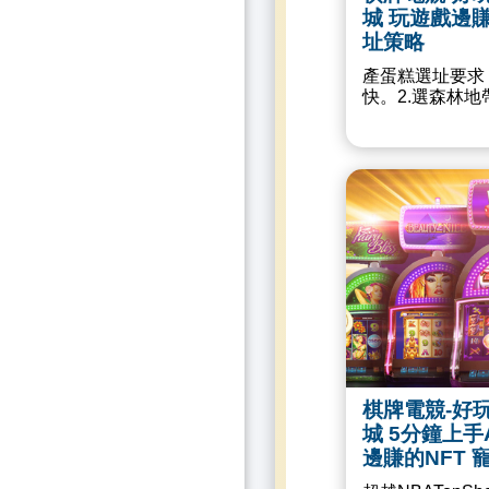
10000美元的獎
城 玩遊戲邊賺錢 
於休閒娛樂區，
址策略
區域熟悉遊戲規
性，積累足夠的
產蛋糕選址要求
大區競技，賺取
快。2.選森林地
區之後點擊右側的
山。限制農作物
戲。4、新手玩
不要選沙漠地帶
後就會看到一張
酒選址要求：1
滿了密密麻麻的
了鐵。2.盡量
是一塊土地，有
速生產Silica
有人入駐了，新
帶。樹多、池塘
頭像的格子。進
求：1.必須靠山
玩家自己的土地
量靠近河流。有助有
用戶分配資金2.
選森林地帶。前
桶汽油其實就是
漠地帶。石油污
40桶汽油以內
一個位置首先，
遊戲就無法進行
擇最佳位置。有
是買不到汽油的
可供選擇，每種
築師、汽車司機
缺點，通過將這
會用到初始資金
（如山脈、河流
棋牌電競-好
臨近有摩天大樓
加了一層覆雜性
城 5分鐘上手Axi
出的物資是需要
在以後的帖子中
邊賺的NFT
城市過於太遠就
我們將從選擇Fo