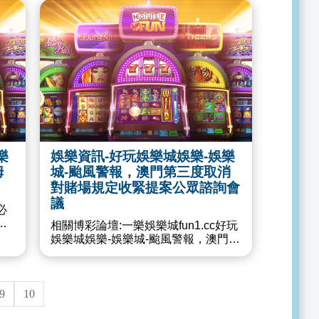
成
球
獲
【1766.ws】註冊儲值完整教學老司
學會使用篩選器，打開購買Axie的寵
貨幣的用戶，無法在Pancakeswap交
的
力，這也是這款遊戲最大的樂趣之
，
樂城
A）
機!”台灣博彩玩家交流專區●好玩娛樂
物市場：
易所販售，近期也有不肖份子推出假
高的
一。相關博彩論壇:一樂娛樂城
於
城
可進
城娛樂-瓦倫丘納斯獲2年8.3億合約●
https://marketplace.axieinfinity.com弄
冒的魷魚遊戲App、偽裝是
，有
fun1.cc-好玩娛樂城娛樂城-FB粉絲專
此
馬
好玩娛樂城娛樂-怪物狀元歸隊無時間
懂了篩選器怎麽用之後我們來了解下
SquidGame公司要求參賽玩家填寫個
，
頁-影片*/--立即真錢遊戲--/*影片教學-
使
O-
下
表養傷後發福飆破136公斤，他的身形
一些基礎概念：種族/種類
人資料，畢竟這次的活動與NFT與虛
手機:免費領取-首存1,000送1,000-
油
城-
的技
明顯發福腫了一大圈。？●好玩娛樂城
（Class）：Axie們一共分為9個種
擬貨幣做串接，若對這場活動有興趣
加最
-123-1766.ws情色裸聊其他人都在看:
。
相關
示
娛樂-娛樂城-FIFA獅子大口！向EA索
類：植物（綠色）、爬蟲（紫色）、
的玩家請以官方釋出的資訊為主。相
族
【1766.ws】一起聊聊高端老司機!全
牧
城
派
要10億美元授權費EA恐放棄？●好玩
黎明（青色）、黃昏（粉紫）、野獸
關博彩論壇:一樂娛樂城fun1.cc-好玩
如
新上線囉!【1766.ws】註冊儲值完整
將
距
牌，
娛樂城娛樂城|足球運彩玩法的攻略初
（黃色）、鳥類（粉紅）、魚類（藍
娛樂城娛樂城-FB粉絲專頁-影片*/--立
教學老司機!”台灣博彩玩家交流專區●
重
.
如
盤&終盤通博娛樂城HOYA娛樂城眾發
色）、機甲（灰色）、蟲類（大
即真錢遊戲--/*影片教學-手機:免費領
獸
好玩娛樂城娛樂-瓦倫丘納斯獲2年8.3
，
，
娛樂城贏家娛樂城好玩娛樂城娛樂城
紅）；其不同種類間存在攻擊加成的
取-首存1,000送1,000--123-1766.ws情
士
億合約●好玩娛樂城娛樂-怪物狀元歸
樂
娛樂資訊-好玩娛樂城娛樂-娛樂
業
為0
金合發娛樂城博馬娛樂城九州娛樂城
克制，具體如下圖：基礎數值Stats：
色裸聊其他人都在看:【1766.ws】一
的
隊無時間表養傷後發福飆破136公斤，
，
確
姆
THA-九州娛樂LEO-九州娛樂i88娛樂
身體四維決定血量、速度、技巧、士
城-颱風警報，澳門第三度取消
起聊聊高端老司機!全新上線囉!
es
他的身形明顯發福腫了一大圈。？●好
s
卡
城通博娛樂城娛樂城-AV影城現金版娛
氣，滿值為61；身體部位及技能
【1766.ws】註冊儲值完整教學老司
為
玩娛樂城娛樂-娛樂城-FIFA獅子大
對賭場規定收緊提案公眾諮詢會
大
即
樂城出款娛樂城 相關品牌介紹:參閱
Parts：決定長相和擁有的卡牌技能；
機!”台灣博彩玩家交流專區●好玩娛樂
s加
口！向EA索要10億美元授權費EA恐
議
金
必
：
《你不可不知的娛樂城的專業名
生育次數Breed：決定了Axie的價格和
城娛樂-瓦倫丘納斯獲2年8.3億合約●
一
放棄？●好玩娛樂城娛樂城|足球運彩
油
蟹
以選
詞》，拉近你與娛樂城的距離！雪梨
繁殖能力；戰鬥系統機制：Axie戰鬥
好玩娛樂城娛樂-怪物狀元歸隊無時間
相關博彩論壇:一樂娛樂城fun1.cc好玩
它
玩法的攻略初盤&終盤通博娛樂城
個
快
害
X 簡丹 好玩娛樂城娛樂城...
系統是回合制紙牌遊戲，目標是消滅
表養傷後發福飆破136公斤，他的身形
娛樂城娛樂-娛樂城-颱風警報，澳門第
HOYA娛樂城眾發娛樂城贏家娛樂城
用
是
上
您的3Axies團隊面臨的所有敵人。每
明顯發福腫了一大圈。？●好玩娛樂城
三度取消對賭場規定收緊提案公眾諮
好玩娛樂城娛樂城金合發娛樂城博馬
將
費點
一回合，玩家都必須有策略地打牌，
娛樂-娛樂城-FIFA獅子大口！向EA索
詢會議好玩娛樂城娛樂城-FB粉絲專
果這
娛樂城九州娛樂城THA-九州娛樂LEO-
論
要
變成
以最大限度地提高勝利機會。每回合
要10億美元授權費EA恐放棄？●好玩
頁-影片*/--立即真錢遊戲--/*影片教學-
九州娛樂i88娛樂城通博娛樂城娛樂城-
娛
上
在這
玩家都可以抽3張牌，卡牌的來源就是
娛樂城娛樂城|足球運彩玩法的攻略初
手機:免費領取-首存1,000送1,000--外
數
9
10
AV影城現金版娛樂城出款娛樂城 相關
錢遊
通
可
上場Axie的技能卡牌，卡池中的總數
盤&終盤通博娛樂城HOYA娛樂城眾發
電報導，澳門以颱風為由，第三度取
原
品牌介紹:參閱《你不可不知的娛樂城
風