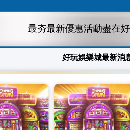
最夯最新優惠活動盡在好
好玩娛樂城最新消