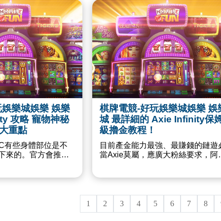
城娛樂-瓦倫丘納斯獲2
好玩娛樂城娛樂-怪物狀
品需要多長時間，只要賣掉和建造
，三隻就需要新台幣接近
邊有四小格按鈕，分
EA恐放棄？●好玩娛樂城娛樂城|足
打出技能卡牌，以最大限度地提高
以下規則確定先後攻擊順序：更高
好玩娛樂城娛樂-怪物狀
養傷後發福飆破136公
本之間的時間仍然高於你的總余額
門檻其實蠻高的。（去年
式
運彩玩法的攻略初盤&終盤通博娛
勝的機會。點選對戰模式（AREN
速度>更低的血量>更多的技能>更
養傷後發福飆破136公
顯發福腫了一大
你應該不會用完資金。汽油生產由
獸只需要不到40美
RE）：即玩家vs系統環
HOYA娛樂城眾發娛樂城贏家娛樂
或冒險模式（ADVENTURE）即
士氣>更低的身份數字Skill：技能
顯發福腫了一大
城娛樂-娛樂城-FIFA
在遊戲開始時您只提供40Gas，因
提升，Axies價格也
E）目前每天闖關，最
好玩娛樂城娛樂城金合發娛樂城博
入戰鬥！戰鬥流程主要分為三個步
多張卡連續發生時，會有額外傷害
城娛樂-娛樂城-FIFA
A索要10億美元授權費
需要開始建立您的核心收入並謹慎
你從Metamask錢包
SLP代幣。競技模式
娛樂城九州娛樂城THA-九州娛樂LE
驟：確認你目前抽到的卡牌：螢幕
計算方式(卡片攻擊力
A索要10億美元授權費
玩娛樂城娛樂城|足球
用您的Gas。在您確定可以運行汽
進入Ronin錢包之
即玩家vs玩家的模式
九州娛樂i88娛樂城通博娛樂城娛樂
方會依次列出你目前抽到該Axies
*skill)/500Morale：士氣，可以增
玩娛樂城娛樂城|足球
初盤&終盤通博娛樂城
生產之前，不要使用所有的天然氣
xie的市場，挑選你
角有幾個小的按鈕，從
AV影城現金版娛樂城出款娛樂城 
能卡牌，螢幕左側的小黃球則會顯
後暴擊的機率要注意的是，每個種
初盤&終盤通博娛樂城
眾發娛樂城贏家娛樂城
請注意，精煉廠確實會對農作物和
囉！對初學者來說，
行榜、戰鬥歷史、好
品牌介紹:參閱《你不可不知的娛樂
目前你可以出牌的數量選擇你想要
對應的原始身體數值也不一樣，例
眾發娛樂城贏家娛樂城
城金合發娛樂城博馬
場產生污染和陰影鄰近效應，因此
其實有點複雜，但為了挑
的三個區塊，分別代
的專業名詞》，拉近你與娛樂城的
出的卡牌：點擊你想要的Axies卡
Plant植物族以及Dusk黃昏族的
城金合發娛樂城博馬
THA-九州娛樂LEO-
它們盡可能遠離農作物和牧場非常
ies（以利於未來戰鬥
es（Axies）：顯示
離！雪梨X 簡丹 好玩娛樂城娛樂城..
將卡牌往上滑，就可以順利出牌。
HP（血量）會比較高；Beast（野
THA-九州娛樂LEO-
樂城通博娛樂城娛樂城-
要。有關建立汽油生產的更多信息
建議你可以花點時
s團隊（Teams）：組
果你想要重新選擇，點擊卡牌兩下
族）和Bug（昆蟲族）的Morale（
樂城通博娛樂城娛樂城-
玩娛樂城娛樂 娛樂
棋牌電競-好玩娛樂城娛樂 娛
娛樂城出款娛樂城 相關
請參閱城鎮之星汽油生產指南。專
下來的內容。基本上
擊之後可以管理團
即可以重新選牌（當左側黃球數量
氣）會比較高。Axie不同種類怪獸
娛樂城出款娛樂城 相關
《你不可不知的娛樂城
提示：在遊戲中盡早到達三個風車
xies的強弱取決於它
xies資產
inity 攻略 寵物神秘
時，則表示不能再多選技能卡牌）
城 最詳細的 Axie Infinity保
原始身體數值之所以要特別注意Axi
《你不可不知的娛樂城
拉近你與娛樂城的距
並且只賣糖或面粉。大約剩余25Ga
影響數值的因素可以
y）：顯示你所擁有的
認出牌，結束你的回合選擇好技能
的「身體部位」和「種族」，是因
大重點
級擼金教程！
拉近你與娛樂城的距
好玩娛樂城娛樂城...
你應該開始盡可能多地省錢，剩下
部位(bodypart)和
遊戲相關代幣資產每日
牌後，點擊螢幕右側「EndTurn」
其不同的組成，將會影響每隻Axie
好玩娛樂城娛樂城...
IC有些身體部位是不
約10到15Gas，你應該有足夠的資
目前產金能力最強、最賺錢的鏈遊
Axies一共有六個種族的
值最後是左上角，你會
可開始攻擊另外有幾個小知識補充
乘過後的身體數值，以下我直接舉
下來的。官方會推出
建造兩個發電廠，每側都有一個煉
當Axie莫屬，應廣大粉絲要求，阿
野獸的眼睛、鳥的耳
稱，以及你目前擁有
當卡牌數量允許時，每個Axies可
個範例說明：例如以植物族來說，
種活動來產生神秘部
廠，如上圖所示，還有一個水在每
出一期保姆級的入門教程，讓大家
…如果一隻怪物的六
每個帳號都有20個能
擇多個卡牌攻擊，可能會有疊加傷
的原始數值如下HP（血量）：
常售價不菲。這里推
建築物後面抽水，這將使您無需使
速入手，日入200絕對穩穩當當不
相同種族組成，就可
去玩PVP模式勝利
或其他卡牌特殊效果每張卡牌基本
43Speed（速度）：31Skill（技
水設施即可創建水桶；以及發電廠
夢！任何事物都具有兩面性，看到
（6/6），如果混有其
獎勵代幣；而如果是
需要耗費1點，但是也有不需要耗
能）：31Morale（士氣）：35如
Extension（Chrome插
為煉油廠提供被動能源。相關博彩
Axie這款遊戲賺錢的一面，我們也
位，例如一隻野獸有
在有能量值的情況下則
數的卡牌存在。Axies死後有機會
隻Axies身體的6個部位都是植物族
便的在寵物市場查看
壇:一樂娛樂城fun1.cc-好玩娛樂城
知道他潛在的風險。在文章開頭先
部位，但是有一個鳥
讓Axies升級。假設
紅色的燃燒狀態「LastStand」，
1
（血量+3，士氣+1），那加乘後的
2
3
4
5
6
7
8
血統，下載地址見文
樂城-FB粉絲專頁-影片*/--立即真
一個微測評和目前市場現狀，各位
純度就是（5/6）。一
，還是可以遊戲，但
個狀態中，依照不同的種族，它還
值就會變成：HP（血量）：43（
的寵物，數值加成也
戲--/*影片教學-手機:免費領取-首存
過這些細節，評估一下能不能承擔
體部位都屬同一種族