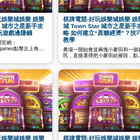
玩娛樂城娛樂 娛樂
棋牌電競-好玩娛樂城娛樂 娛
tar 城市之星新手攻
城 Town Star 城市之星新手
 玩遊戲邊賺錢
略 如何建立“蔗糖經濟”？技
教學
開官網：
gala.games點擊左上角的
農場一開始會送兩塊小麥田和一個
”進行註冊（需要谷歌郵箱和
民，直接選擇把小麥田給摧毀，點
冊步驟根據提示按步
“麥田”選擇“Remove”。在選擇好一
TH錢包創建完成註冊並
地後，點擊頁面右下角的“SHOP”
綁定ETH主網錢包地
選擇“Farm”，往下翻選擇甘蔗
錢包創建頁面，爲錢包
“SugarcaneField”。1、甘蔗地的
碼，最好與登錄密碼
——水塘包圍甘蔗地需要農民澆灌
方的
桶水才能生長，可以多建立幾個水
m18yearsofageorolder”，
井，點擊“SHOP”，選擇“Farm”，
inue”。需要注意的是：
水井“Well”。經濟允許的情況下可
一個熱錢包，用戶需要
擇風車水井“Windpump”，風車水
紙抄寫下來、妥善保
水的效率更高，但是也會相對來說
儲至任何雲盤中。3、
貴，參考經濟水平謹慎選擇。靠農
遊戲第一行的
澆水效率非常的慢，這是可以開始
etition是屬於競技大區，
用“水塘包圍法”，甘蔗地的上下左
玩家每週將會獲得75-
玩娛樂城娛樂 娛樂
棋牌電競-好玩娛樂城娛樂 娛
部開鑿水塘，點擊“SHOP”，選擇