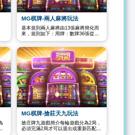
MG棋牌-兩人麻將玩法
基本規則兩人麻將由13張麻將簡化而
來，規則如下：用牌：數牌36張從
萬、餅、條任選一種，共36張。字牌
合計28張風牌：東、南、西、北，各4
張，共16張箭牌：中、發、白，各4
張，共12張麻將牌只使用一種序數牌
與字牌，共64張牌（例：1-9萬&東南
西北中發白）莊家優先出牌。不留尾
八敦，拿完手牌莊家開門後剩37張
牌。每局都是一手局，無風圈、風位
制，單場結束後重新配對。可直接吃
碰槓（例：上家打的牌可以槓）遊戲
內可透過完成任務與胡牌過水，將胡
牌時總番數倍數成長。底牌打完無人
胡牌即為流局。玩法流程擲兩顆骰子
MG棋牌-搶莊天九玩法
決定莊家取牌處由莊家開始輪流取
牌，共取13張手最後再由莊家補門牌
為
搶庄牌九遊戲簡介每輪遊戲分為2局，
（第14張）雙方輪流摸牌&棄牌，先
比
必須完滿2局才可以退出或重新匹配下
將牌型湊成胡牌條件即勝利。打牌流
兩
一輪。第1局從32張骨牌中，隨機抽取