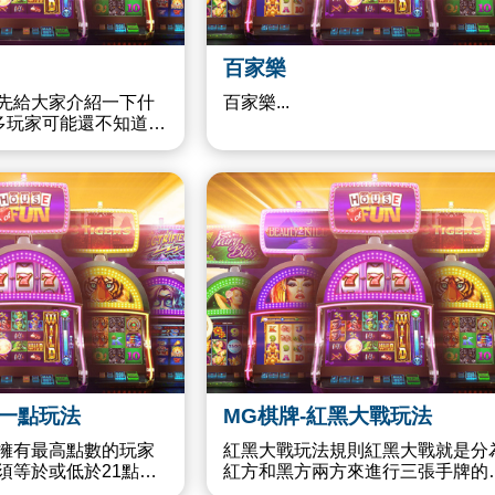
百家樂
先給大家介紹一下什
百家樂...
許多玩家可能還不知道
中是充當一個什麼角色，
牌，就是通用的萬能
就是在這個地方了，
以當做任意點（1點—
牌之前系統會給你任意
分配到癩子反之者沒
9+2+癩子(任意點數
=20，三張牌相加等於10
兩位數加起來也剛好
這樣的牌就是癩子牛
種就是5張牌裡你雖然
一種可能，例
任意點數8)，領外兩張牌
十一點玩法
MG棋牌-紅黑大戰玩法
是妞一，另外當莊家和閒
或20或30的整數時，
擁有最高點數的玩家
紅黑大戰玩法規則紅黑大戰就是分
牌的點數進行比較此
須等於或低於21點；
紅方和黑方兩方來進行三張手牌的
-J-10-9……A，若最
稱為爆牌（Bust）。2
拼，在開局時，玩家可以看到紅方