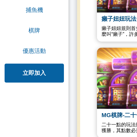
捕魚機
癩子妞妞玩法
癩子妞妞規則首
棋牌
麼叫“癩子”，
“癩子”在遊戲
其實癩子也叫混
優惠活動
牌，有趣的一點
癩子（牌型）可
14點），在發
分配，有可能會
立即加入
有。 舉個例子：
9)=20,10+J
的倍數，且剩餘
是10的倍數，
牛！當然還有一
有一張癩子，另
如:5+7+癩子(
MG棋牌-二
9+2=11，就
家都無法湊成10
二十一點的玩法
則按照最大一張
獲勝，其點數必
時的大小順序K-Q
超過21點的玩家