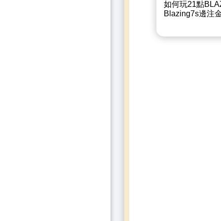
點數相同，再比
如何玩21點BLA
點，J為11點，
色。牌型大小口
Blazing7s
依牌麵點數分單雙
無。小牛牛>四炸
可在進行標準2
牛牛>牛九>牛八
您接着可以如常
四>牛三>牛二>
兩張牌至少有一
大小：
贏得彩金。如果
K>Q>J>10>9>8
的彩金就更多。
組牌時J、Q、K
是7呢？信不信
比牌時需要區分
多。每次有玩家投下
序：黑桃>紅桃
時，注碼就會新
的倍數 牌型倍數無
視乎手上有多少
6X 1倍牛7X 2倍
的7，您有機會
倍 牛牛 X 5倍
彩金。以下是不同
牛 X 7倍 四炸彈
倍 【搶莊牛牛
人地區，不僅遊
常強的地方棋牌
【搶莊牛牛】，
玩囉，如果你沒
看看，說不定一
囉。 ...