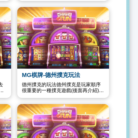
程庄家打出第一张牌后，每人手里有
下
8張發給玩家（每人2張）；第2局從剩
十三张牌，各家通过摸牌、吃牌、碰
行
餘的24張骨牌中，再次隨機抽取8張發
牌、杠牌等方式，使手中的牌按照规
依
給玩家。定莊階段：開局後玩家開始
定的牌型条件和牌，最先和牌的为胜
進
搶莊。搶莊倍數最高的玩家為本局莊
利者。摸牌：当对家打出一张牌后，
麼
家，搶莊倍數相同時攜帶遊戲幣越多
自己不需要，可以要求服务器发给自
主
坐莊概率越大。超時不搶莊，系統自
己一张牌。发完后，经玩家自己组合
幸
動執行不搶莊。所有玩家都不搶莊，
后，再打出一张牌。吃牌：当对家打
就
隨機一名玩家坐莊。閒家下注：定莊
出一张牌后，自己能利用这张牌组成
域
之後閒家開始選擇下注倍數，超時不
顺子，则可以吃进。吃牌后组成的顺
的
下注，系統自動執行下最小倍數。發
子系统自动亮出，然后须再打出一张
？
牌：所有玩家下注完成後，系統向每
牌。碰牌：当对家打出一张牌后，如
開
名玩家發2張牌，所有玩家下注完成
自己可以利用此牌与手中的对子组成
MG棋牌-德州撲克玩法
同
後，系統投擲兩顆骰子，根據骰子點
刻子，可以宣布“碰牌”。组成的刻子系
再獲
數之和決定發牌順序。1點時莊家，2
统自动亮出，然后再打出一张牌。杠
去
德州撲克的玩法德州撲克是玩家順序
，
點時莊家的下家，順時針以此類推。
牌：当自己摸起一张牌或对家打出一
擇
很重要的一種撲克遊戲(後面再介紹)因
一擊
決定出向誰先發牌後，系統按逆時針
张牌后，如自己手中已有此花色的刻
後
此一開始通常會先大家抽一張牌比大
擊
向每位玩家發兩張牌。亮牌：發牌完
子，则可以宣布“杠牌”。自摸杠牌（称
小(德州撲克不分花色大小，趁機提醒
花色
成後從莊家開始，系統按照順時針自
暗杠）反扣在自己牌前保密，杠对家
。
一下)，贏的先當第一次的莊家，莊家
且
動亮牌操作。比牌：根據亮牌結果進
牌（称明杠）则明亮于自己牌前。如
並負責發牌(嚴謹一點為了避免作弊行
且
行比牌，閒家只與莊家比牌，閒家與
果自己之前已经碰牌亮出一套刻子，
大
為，也可以以莊家的前兩位洗牌、前
閒家之間不比牌。丁三和二四互換：
又摸到一张相同的牌，可将这张牌补
是
一位切牌這樣的方式，不過這一般就
例:若獲得一零霖六牌及二四牌，可以
在刻子上算明杠（注意：如果是对家
不
各自約定就行了)，遊戲是以順時鐘的
視為6+6=12，只有2點；亦可視為
打出的一张相同的牌，就不可再开杠
5張
方向進行，莊家依序輪換：1.先發每