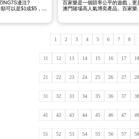
較最大單張牌的花
閒家都無法使用3張牌湊成10或20
ZING7S邊注?
百家樂是一個賠率公平的遊戲，更
Q為12點，K為13點。
便為13，那就只有3點在手了。閒
訣：小四五四牛9到1
30的整數，即莊閒兩家均無牛，則
邊注金額可以是$1或$5，只
澳門賭場高人氣博奕產品。百家樂
。...
莊家點數相比，點數大的，才算
彈>五花牛>四花牛>
時進行5張牌中最大一張牌的比較
1點投注後才可進行。
閑家(Player)和莊家(Banker)，本
贏。 下注百家樂是一個依靠猜估的
>牛七>牛六>牛五>牛
小次序為K-Q-J-10-9……A，若最
出牌：如果手上的首
採用6副牌至12副牌（每副牌52張
彩遊戲，因此玩家必須在發牌前下
牛一>無牛。單牌點數
張牌也相同則根據花色進行比較，
張7，您就可以憑邊注
來進行，遊戲牌張合計312~624。
注。玩家可以從三個下注選項中，
小次序為黑桃、紅桃、梅花、方片
您手上有兩張7，贏得
家可下注選擇莊家或閒家，牌面點
出任何一個進行投注：莊家方玩家
>7>6>5>4>3>2>A。
特殊牌型介紹五小牛——即五張牌
如果發牌官的明牌也
相加個位數接進9為勝利方，牌面
1
2
3
4
5
6
7
8
注莊家方並勝出，您將得到和押注
點數都算是10，只有
小余5，且牌點總數小余或等於10
由您：贏取的彩金更
最大為9點最小0點。雙方至少會發
同的賠率，或1比1。舉例來說，就
大小。花色大小排
5張牌既符合四炸又符合五花牛則
Blazing7s邊注
張牌，第一及第三張牌發給閑家，
如果您押了$100，就會贏$100，
>梅花>方塊。牌型對應
大的計算牌型。四炸——即5張牌
增至彩池不斷累積。
二及第四張牌則發給莊家視情況補
11
12
減去傭金。閑家方玩家押注閑家方
13
14
15
16
17
1
牛X 1倍 牛1~牛
4張一樣的牌，此時無需有牛。若
張7和哪些花色和顏色
牌，補牌規則必須完全遵照賭場規
勝出，您將也得到和押注相同的賠
牛8 X 3倍 牛9 X 4
閒家都是四炸牌型，則比較4張一
贏取部分甚或所有累積
定。※澳門賭場知識開始前，荷官
率。平局押注和局而獲勝的玩家，
 四花牛 X 6倍 五花
牌的大小。五花牛——花指的是
種類的派彩：...
先將牌洗勻，再由賭桌上一位賭客
高賠率的一個玩法，相對來說比較
21
22
23
24
25
26
27
2
 X 8倍 小牛牛 X 10
JQK，五花牛指的是手上的5張牌
牌(荷官會交付一張紅色牌卡，需插
開。 每局流程例牌贏法不論莊家或
】，現正流行於亞洲華
JQK的特殊牛牛牌型。若莊家閒家
尾端最少三分之一位置)，再將整副
閑家，如果最初兩張牌牌面的總點
戲速度快，且張力非
是五花牛牌型，則比較最大一張牌
放入至”透明牌靴”內，牌面全部朝
為8或9點而贏牌，這種玩法叫做例
遊戲，如果你曾聽過
31
32
大小，若最大一張牌的大小一樣則
33
34
35
36
37
3
全局派牌前，荷官應先抽第一張牌
贏法。此時遊戲結束，並對玩家進
現在只要上網就可以
照花色比較。四花牛——五張有四
依此牌點數銷除牌張，正式派牌時
賠彩什麼情況下會發第三張牌？如
聽過，也可以點進去
牌均由JQK所組成，且第五張牌為1
官應先開三局做為牌路如何玩21點
任何一方的總點數沒有達到8或9點
玩就再也回不去
牛牛——最基本的牛牛 ...
BLAZING7S邊注?Blazing7s邊注
41
42
43
44
45
46
47
4
發牌官會根據點數加牌於莊家和/或
可以是$1或$5，只可在進行標準2
家手牌。然而，什麼時候發放第三
投注後才可進行。您接着可以如常
牌的規則是非常明確的。 ...
牌：如果手上的首兩張牌至少有一
51
52
53
54
55
56
57
5
7，您就可以憑邊注贏得彩金。如