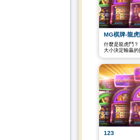
玩家即自動成為
遊戲玩法心得，
注倍數越高。若
時持有二十一點
切磋，加強鬥牛
未下注，系統自
形就稱為push
要的。畢竟想要
發牌、比牌系統
家即為獲勝。 ...
勝，還是要各方
牌。每家發齊5
遊戲中揮灑自如。 
出3張可成10或
MG棋牌-龍
張牌相加，如遇
減去10點，為
什麼是龍虎鬥？
點數大小決定勝負
大小決定輸贏的
Q、K等於10點
對花色進行比較
據牌面顯示點數
序大小依序為K，
別進行一對一比牌
7，6，5，4，
相比牌。B. 以
大，而A最小。
決定勝負。輸贏
使用八副撲克牌
莊家不下注，開
虎，和，龍雙，
進行比牌。莊家
龍黑，龍紅，虎
閒家。莊家通賠
選項。荷官派牌
家；如果莊家牌
下注完成之後，
也未小過所有閒
別派牌給虎與龍
家的贏於莊家。
的位置，再發給
輸給莊家。 搶
比較大小，大為
型，再比點數，
相同即為和牌。
牛牌型比較大小
123
面分為紅黑，黑
樣，再比較最大
及方塊為紅。龍