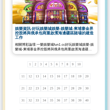
開始就相當於擲出一次硬幣，與先前牌局的結果理論
務)實施監管以來，已從該業的持牌營運商處錄得超
以保證任何胡牌的點數一定至少都有1000點。最後
但是懸賞指示牌還是有的。你會注意到桌上中間有一
九州娛樂城THA-九州娛樂LEO-九州娛樂i88娛樂城通
上並不會有任何關聯性（獨立事件）。我們在打牌時
過10億披索（2000萬美元）的費用。這項政策的逆
總和，無條件進位到十位數把副底和所有增加的符加
張翻開的牌子，那張就是該場的懸賞指示牌，懸賞指
博娛樂城娛樂城-AV影城現金版娛樂城出款娛樂城 相
應該時刻保持自身冷靜，切莫因為先前牌局的結果而
轉，給澳門銀河娛樂集團和當地實業大亨AndrewTan
總之後，無條件進位到十位數就是這個牌型最終的
示牌的下一張牌就是寶牌，如果立直胡牌就可以在多
關品牌介紹:參閱《你不可不知的娛樂城的專業名
退卻。「並不是叫你每一張牌都要衝（仍應根據牌理
提供了機會，後者的全球聯盟（AllianceGlobal）是
符。七對子的符為什麼會把七對子特別拉出來說呢??
翻開懸賞指示牌下面一張當作懸賞指示牌(稱為裏懸
詞》，拉近你與娛樂城的距離！雪梨X 簡丹 好玩娛樂
判斷情勢），而是在該衝的時候不要退縮。」最後，
菲律賓最大規模的集團之一，其業務活動涵蓋食品和
因為七對子有個很特殊的規定，就是不論有沒有任何
賞)。假設今天翻開得是5萬那麼6萬就變成這場的寶
城娛樂城...
回到這段的主旨，把把玩和堅持原則完全是兩回事，
飲料行業（包括本地的麥當勞連鎖快餐運營）、房地
符數的增加只要牌型包含七對子，最終符數永遠都是
牌，胡牌時每持有一張6萬你就可以多增加一飜但是
娛樂資訊-好玩娛樂城娛樂-娛樂城-柬埔寨金界
且並不矛盾。應該是由「對牌理的理解」以及「不輕
產開發—美嘉（MEGAWORLD）地產的母公司，同
25符，不會進位變成30符。確認點數算好符數和飜
要注意寶牌並不算是役，他純粹增加飜而已。還有如
控股將與俄承包商重啟濱海邊疆區賭場的建造
易受到情緒而撼動的堅持」所組成，我們應致力於打
時機場附近的雲頂名勝世界賭場，也是其與雲頂集團
數之後，接下來就要計算牌型的基本點了。基本點的
果有人槓牌，懸賞指示牌就會再多開一張。瞬帶一提
工作
好每一把牌，並不是把把都想搶著上車，「該玩就
聯合運營。作為地產+博彩+酒店的綜合度假村，全球
計算公式:符數*2^(飜數+2)不過其實，這個公式看過
字牌的順序是"白發中""東南西北"。推薦娛樂城(出金
玩、不該玩就專注於防守」，即便牌爛，我們也可以
相關博彩論壇:一樂娛樂城fun1.cc好玩娛樂城娛樂-娛
聯盟一直渴望在菲律賓的世界級景點島嶼上，興建綜
去就可以了，因為計算實在是太麻煩基本上會直接把
穩定):●註冊即送100元體驗金●九州娛樂城
配合牌理及場上資訊，做出對我們最有利的防守策
樂城-柬埔寨金界控股將與俄承包商重啟濱海邊疆區
合度假村，此前早在2017年，全球聯盟便攜手澳門
胡牌時各家需要支付的點數背起來就算背不起來，也
●LEO●THA●通博娛樂城其他人都在看:現金版-優惠
略。推薦娛樂城(出金穩定):●註冊即送100元體驗金●
賭場的建造工作好玩娛樂城娛樂城-FB粉絲專頁-影片
銀河，開始了長灘島的前期規劃項目。2018年，因
有早見表可供查閱(下面會提供)公式什麼的，只要知
內容●註冊即送100元體驗金●首存百分百存1,000送
九州娛樂城●LEO●THA●通博娛樂城其他人都在看:現
*/--立即真錢遊戲--/*影片教學-手機:免費領取-首存
為來自朝野民間的強烈反對，杜特爾特(Duterte)以拒
道怎麼算就好，不過不知道怎麼算也沒關係。基本點
1,000●再存加贈50%●三存加贈30%-好玩娛樂城娛樂
金版-優惠內容●註冊即送100元體驗金●首存百分百存
1,000送1,000--早些時候，當地政府稱，由於2020年
絕博彩行業的髒錢為由，禁止在最著名的長灘島上建
超過2000點如果公式計算的基本點數要是超過2000
1
2
3
4
5
6
7
8
9
10
城-FB粉絲專頁-影片*/--立即真錢遊戲--/*----其他人都
1,000送1,000●再存加贈50%●三存加贈30%-好玩娛
爆發新冠疫情，俄羅斯濱海邊疆區娛樂度假城唯一受
造賭場，此前，該島已進行了為期六個月的關閉和清
點的話，就會變成不管符數，只看飜數來決定基本點
在看:●再賣美高梅國際持股套利何超瓊背後打什麼算
樂城娛樂城-FB粉絲專頁-影片*/--立即真錢遊戲--/*----
益人金界控股無法從中國帶來其承包商的工人。同
理項目。杜特爾特的決定，叫停了該度假村的繼續投
的情況了當牌型發現是「70符三飜以上」、「40符
盤？●菲律賓玩家等待已久了！這些場所獲准恢復完
其他人都在看:●再賣美高梅國際持股套利何超瓊背後
11
12
13
14
15
16
17
18
19
20
時，2019年該公司在賭博區積極工作，Naga濱海邊
資，包括價值高達5億美元的銀河後續投資。其他人
四飜以上」或「五飜以上」時，就要依照以下的算法
全運營”●捕魚機-玩好捕魚遊戲的幾大要素相關娛樂
打什麼算盤？●菲律賓玩家等待已久了！這些場所獲
疆區發展集團向記者表示，儘管當地政府在吸引勞動
都在看:●再賣美高梅國際持股套利何超瓊背後打什麼
決定基本點70符三飜以上、40符四飜以上、五飜:
資訊:通博娛樂城HOYA娛樂城眾發娛樂城贏家娛樂城
准恢復完全運營”●捕魚機-玩好捕魚遊戲的幾大要素
力方面提供了支持，但該設施的建設工作已於2020
算盤？●菲律賓玩家等待已久了！這些場所獲准恢復
「滿貫」，基本點2000點。六飜、七飜:「跳滿」，
好玩娛樂城娛樂城金合發娛樂城博馬娛樂城九州娛樂
21
22
23
24
25
26
27
28
29
30
相關娛樂資訊:通博娛樂城HOYA娛樂城眾發娛樂城贏
年暫停。聲明指出：「金界控股管理層做出了有利於
完全運營”●捕魚機-玩好捕魚遊戲的幾大要素●現金版
基本點3000點。八飜、九飜、十飜:「倍滿」，基本
城THA-九州娛樂LEO-九州娛樂i88娛樂城通博娛樂城
家娛樂城好玩娛樂城娛樂城金合發娛樂城博馬娛樂城
俄羅斯承包商的選擇。合同已在2021年8月底簽訂。
跟信用版很多要怎麼選擇才好?●為什麼賭場對百家樂
點4000點。十一飜、十二飜:「三倍滿」，基本點
娛樂城-AV影城現金版娛樂城出款娛樂城 好玩娛樂城
九州娛樂城THA-九州娛樂LEO-九州娛樂i88娛樂城通
新的總承包商已經開始準備建設安裝工作，預計本週
31
32
33
34
35
36
37
38
39
40
又愛又怕？●如何選擇優質線上娛樂城?通博娛樂城
6000點。十三飜以上、役滿役:「役滿」，基本點
娛樂城...
博娛樂城娛樂城-AV影城現金版娛樂城出款娛樂城 好
應該開始主要工作。承包商計劃在冬季進行施工。下
HOYA娛樂城眾發娛樂城贏家娛樂城好玩娛樂城娛樂
8000點。所以基本上，除了三飜、四飜要注意符數
玩娛樂城娛樂城...
一階段的工作將於明年完成。」現在，該公司正在尋