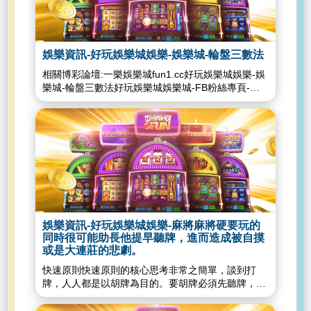
在老闆面前求饒。賭博示意圖。 中國1名老闆近日領
水晶飾品為掩護，實際在內從事在線博弈及詐欺犯
了人民幣100萬元（約新台幣428萬元）準備發薪，
罪。警方日前兵分，在台中市西屯區與南屯區商辦大
囑咐司機把錢搬到車上，司機事後卻不顧老闆要他
樓內查獲兩處機房，共查扣40餘台計算機及60台屏
「把錢看好」，竟把錢拿去賭博，在6小時內輸了人
幕，手機50支，逮19名成員。全案全依賭博、詐
娛樂資訊-好玩娛樂城娛樂-娛樂城-輪盤三數法
民幣96萬元（約新台幣411萬元），事後跪在老闆面
欺，洗錢、組織犯罪等罪嫌依送台中地檢署偵辦。其
相關博彩論壇:一樂娛樂城fun1.cc好玩娛樂城娛樂-娛
前求饒。綜合中國媒體報導，河北省張家口市杜姓男
他人都在看:●再賣美高梅國際持股套利何超瓊背後打
樂城-輪盤三數法好玩娛樂城娛樂城-FB粉絲專頁-影
子是當地1間民營企業的司機，公司孫姓老闆先從銀
什麼算盤？●菲律賓玩家等待已久了！這些場所獲准
片*/--立即真錢遊戲--/*影片教學-手機:免費領取-首存
行領出100萬人民幣，要發員工薪資，囑咐杜男把這
恢復完全運營”●捕魚機-玩好捕魚遊戲的幾大要素●現
1,000送1,000--簡單又特別的方法...有經驗的玩家都
筆現金搬到車上，還三申五令要「把錢看好」別弄
金版跟信用版很多要怎麼選擇才好?●為什麼賭場對百
知道，輪盤按12個數字分，直觀得出“排”。第一排是
丟，不料杜男卻陽奉陰違，把這筆錢全存入自己的戶
家樂又愛又怕？●如何選擇優質線上娛樂城?通博娛樂
由1,2,3這幾個組成的。第二排數為4,5,6，第三排
頭，並進行網絡博弈。杜男原本想用這筆龐大的「本
城HOYA娛樂城眾發娛樂城贏家娛樂城好玩娛樂城娛
7,8,9，以此類推。注意打中的數字：如果重複同一
金」翻倍，再將原款放回以為神不知鬼不覺，哪知他
樂城金合發娛樂城博馬娛樂城九州娛樂城THA-九州
排裡的某一個體，下就押著同一排的另外兩個數。如
手氣實在太差，從下注開始連續6個小時，將100萬
娛樂LEO-九州娛樂i88娛樂城通博娛樂城娛樂城-AV
果重複同一排裡的兩個數，接下來就押著兩個數。這
人民幣輸掉96萬，最後只剩下4萬人民幣，他當下發
影城現金版娛樂城出款娛樂城 相關品牌介紹:參閱
就是看玩家選擇什麼價值的賭牌。在你相信的方法這
覺自己慘了，趁著天還沒亮就跑去老闆家門口跪著，
《你不可不知的娛樂城的專業名詞》，拉近你與娛樂
個之前，我會建議先用價值低的賭牌。詳細說明：比
老闆起床後看到杜男跪著，詢問之下才知道杜男闖下
城的距離！雪梨X 簡丹 好玩娛樂城娛樂城...
方說，在這組(1,2,3)先打中了數字1，然後又中了數
大禍。杜男當面向孫姓雇主表示「這輩子當牛做馬也
娛樂資訊-好玩娛樂城娛樂-麻將麻將硬要玩的
字2。在這種情況下，我們就押數字1和2。如果又打
還給你」，這說法並沒有獲得雇主同情，老闆立刻找
同時很可能助長他提早聽牌，進而造成被自摸
中了數字1，下邊就押這排裡的另外兩個數字，這裡
來警察把杜男帶回偵訊，警方將進一步釐清案情后移
或是大連莊的悲劇。
押2和3。具體押法舉例——以5美金一塊賭牌為
送法辦。其他人都在看:●再賣美高梅國際持股套利何
快速原則快速原則的核心思考非常之簡單，談到打
例……141025712(10和12)因此我們押著兩個數
超瓊背後打什麼算盤？●菲律賓玩家等待已久了！這
牌，人人都是以胡牌為目的。要胡牌必須先聽牌，快
1927(25和27)個個數36612（得勝！）不再在此排下
些場所獲准恢復完全運營”●捕魚機-玩好捕魚遊戲的
速原則就是以「機率」為依據輔助自己，進而較快達
注8(7和8)個押這些個數98（得勝！）不再在此排下
幾大要素●現金版跟信用版很多要怎麼選擇才好?●為
到聽牌的目的。牌情分析與判斷談到快速原則，基本