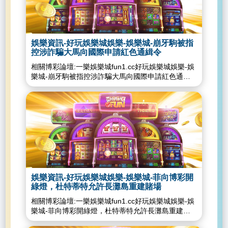
法爾的諾拉·達維拉(NoraDavila)在威尼斯人玩IGT的
轉向C囉，不過曼城目前不願意支付轉會費，打算用
命運之輪雙3X4X5X付費遊戲時，只投下2美元的賭注
球員交換C羅。-其他人都在看:●再賣美高梅國際持股
就中了1,021,166美元的大獎。來自德州的Nora在中
套利何超瓊背後打什麼算盤？●菲律賓玩家等待已久
百萬大獎的老虎機旁留影-其他人都在看:●再賣美高梅
了！這些場所獲准恢復完全運營”●捕魚機-玩好捕魚
國際持股套利何超瓊背後打什麼算盤？●菲律賓玩家
遊戲的幾大要素●現金版跟信用版很多要怎麼選擇才
娛樂資訊-好玩娛樂城娛樂-娛樂城-崩牙駒被指
等待已久了！這些場所獲准恢復完全運營”●捕魚機-
好?●為什麼賭場對百家樂又愛又怕？●如何選擇優質
控涉詐騙大馬向國際申請紅色通緝令
玩好捕魚遊戲的幾大要素●現金版跟信用版很多要怎
線上娛樂城?通博娛樂城HOYA娛樂城眾發娛樂城贏
相關博彩論壇:一樂娛樂城fun1.cc好玩娛樂城娛樂-娛
麼選擇才好?●為什麼賭場對百家樂又愛又怕？●如何
家娛樂城好玩娛樂城娛樂城金合發娛樂城博馬娛樂城
樂城-崩牙駒被指控涉詐騙大馬向國際申請紅色通緝
選擇優質線上娛樂城?通博娛樂城HOYA娛樂城眾發
九州娛樂城THA-九州娛樂LEO-九州娛樂i88娛樂城通
令好玩娛樂城娛樂城-FB粉絲專頁-影片*/--立即真錢
娛樂城贏家娛樂城好玩娛樂城娛樂城金合發娛樂城博
博娛樂城娛樂城-AV影城現金版娛樂城出款娛樂城 相
遊戲--/*影片教學-手機:免費領取-首存1,000送1,000--
馬娛樂城九州娛樂城THA-九州娛樂LEO-九州娛樂i88
關品牌介紹:參閱《你不可不知的娛樂城的專業名
馬來西亞媒體報導，人稱「崩牙駒」的澳門知名江湖
娛樂城通博娛樂城娛樂城-AV影城現金版娛樂城出款
詞》，拉近你與娛樂城的距離！好玩娛樂城娛樂城...
人物尹國駒，疑似在馬來西亞涉詐騙，目前行踪不
娛樂城 相關品牌介紹:參閱《你不可不知的娛樂城的
明，該國警方將向國際刑警組織申請發布「紅色通緝
專業名詞》，拉近你與娛樂城的距離！好玩娛樂城娛
令」緝捕。尹國駒與外孫女楊嘉欣據馬來西亞警方初
樂城...
步調查，尹國駒在2019年至2020年期間，曾逗留在
馬來西亞做生意，並於去年8月接受委任為大馬上市
公司 尹國駒在大馬涉嫌商業詐騙據傳還涉及洗錢馬
來西亞全國警察總長阿都哈密
娛樂資訊-好玩娛樂城娛樂-娛樂城-菲向博彩開
(AbdulHamidbinBador)受訪時表示，接獲報案指崩
綠燈，杜特蒂特允許長灘島重建賭場
牙駒牽涉一宗數額高達600萬令吉的商業詐騙案，因
相關博彩論壇:一樂娛樂城fun1.cc好玩娛樂城娛樂-娛
此在去年10月已將尹國駒列入警方通緝名單，警方也
樂城-菲向博彩開綠燈，杜特蒂特允許長灘島重建賭
會深入調查尹涉嫌從事黑社會活動及洗錢的傳聞。阿
場好玩娛樂城娛樂城-FB粉絲專頁-影片*/--立即真錢
都哈密又指，據馬來西亞移民局的離境紀錄顯示，尹