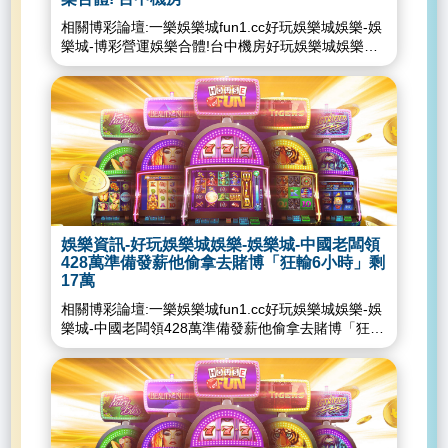
OneHealthPass登記。在完成登記後，每一位國際旅
後矛盾，我們現在沒有錢。”杜特爾特補充說，他將
相關博彩論壇:一樂娛樂城fun1.cc好玩娛樂城娛樂-娛
客將被簽發一個二維碼，它將在登機前和抵達菲律賓
從繼續復工的賭場項目中獲得資金。“如果是菠菜，
樂城-博彩營運娛樂合體!台中機房好玩娛樂城娛樂城-
時顯示。該平台是由檢疫局和交通部研發的。--其他
那就這樣吧，只要能帶來錢。”他說。從杜特爾特的
FB粉絲專頁-影片*/--立即真錢遊戲--/*影片教學-手機:
人都在看:●再賣美高梅國際持股套利何超瓊背後打什
講話中看，對於博彩行業，杜特爾特已經是明確的綠
免費領取-首存1,000送1,000--台中市一個詐騙集團包
麼算盤？●菲律賓玩家等待已久了！這些場所獲准恢
燈放行的信號。作為呼應，菲律賓博彩行業的監管機
裝成在線博奕網站，誆稱有一套「循環獲利法」吸引
復完全運營”●捕魚機-玩好捕魚遊戲的幾大要素●現金
構—博彩監管委員會其他人都在看:●再賣美高梅國際
賭客加入下注，俟賭客加碼投注金額後欲提領賭金
版跟信用版很多要怎麼選擇才好?●為什麼賭場對百家
持股套利何超瓊背後打什麼算盤？●菲律賓玩家等待
時，即施以拖延單術或乾脆封鎖賭客。台中市一個詐
樂又愛又怕？●如何選擇優質線上娛樂城?通博娛樂城
已久了！這些場所獲准恢復完全運營”●捕魚機-玩好
騙集團包裝成在線博奕網站，誆稱有一套「循環獲利
HOYA娛樂城眾發娛樂城贏家娛樂城好玩娛樂城娛樂
捕魚遊戲的幾大要素●現金版跟信用版很多要怎麼選
法」吸引賭客加入下注，俟賭客加碼投注金額後欲提
城金合發娛樂城博馬娛樂城九州娛樂城THA-九州娛
擇才好?●為什麼賭場對百家樂又愛又怕？●如何選擇
領賭金時，即施以拖延單術或乾脆封鎖賭客。刑事局
樂LEO-九州娛樂i88娛樂城通博娛樂城娛樂城-AV影
優質線上娛樂城?通博娛樂城HOYA娛樂城眾發娛樂
中打中心與台中市警局今公佈在台中市西屯區與南屯
城現金版娛樂城出款娛樂城 相關品牌介紹:參閱《你
城贏家娛樂城好玩娛樂城娛樂城金合發娛樂城博馬娛
區破獲集團二處機房，共逮捕成員19人，全部依賭
不可不知的娛樂城的專業名詞》，拉近你與娛樂城的
樂城九州娛樂城THA-九州娛樂LEO-九州娛樂i88娛樂
娛樂資訊-好玩娛樂城娛樂-娛樂城-中國老闆領
博、法務部指出博弈業者透過在線遊戲牟取暴利，已
距離！好玩娛樂城娛樂城...
城通博娛樂城娛樂城-AV影城現金版娛樂城出款娛樂
428萬準備發薪他偷拿去賭博「狂輸6小時」剩
成為當今黑幫新興獲利的趨勢，衍生跨境詐欺、洗
城 相關品牌介紹:參閱《你不可不知的娛樂城的專業
17萬
錢、組織犯罪問題嚴重；刑事警察局配合政府政策，
名詞》，拉近你與娛樂城的距離！好玩娛樂城娛樂
相關博彩論壇:一樂娛樂城fun1.cc好玩娛樂城娛樂-娛
經偵查第六大隊加強網絡巡邏發現不詳嫌犯透過LINE
城...
樂城-中國老闆領428萬準備發薪他偷拿去賭博「狂輸
等社群平台以聲稱全新引進獨家循環式獲利法吸引賭
6小時」剩17萬好玩娛樂城娛樂城-FB粉絲專頁-影片
客加入下注，俟民眾存入一定金額後，修改賭博網站
*/--立即真錢遊戲--/*影片教學-手機:免費領取-首存
後端程序使其誤認該賭博網站贏率高，再加碼投注金
1,000送1,000--中國1名老闆近日領了100萬人民幣準
額，俟民眾反應欲提領賭金，即以拖延戰術延遲出
備發薪，囑咐司機把錢搬到車上，司機事後卻不顧老
金，甚至直接封鎖賭客詐騙賭客。刑事局中打中心查
闆要他「把錢看好」，竟把錢拿去賭博，在6小時內
獲一個結合賭博與詐欺的集團項目小組經長期搜證，
輸了96萬人民幣（約新台幣411萬元），事後前去跪
掌握賭博網站機房設於商用辦公大樓內，表面以販賣