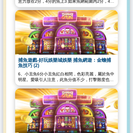
盤鏇運動而不能浮出水面。電流電流是影響控制魚的
意力放在2分，4分的魚上3.如果魚網範圍內2分，4分
錐關卡的世界在「大話捕魚」模式中首先遭遇寒冰玄
裡來，問題是。一般一台機器有N個人在玩，也就是
期，就選擇不要打，若是時間過去了要試試是否還處
場子一個月放貸出去估計100萬左右。收回來的錢卻
效果，也就是說魚的神經受到刺激的程度。脈衝電的
的魚能夠回本，則放炮，如果範圍內不只能回本，還
鯨，是不是每次想打鬥打不著呢？因為寒冰玄鯨這個
說，你贏的不是機器的錢，而是你旁邊人的錢，所以
於吃分期，可以用小炮試試水溫；若是發現魚變得好
有200萬——300萬。這些錢基本都是賺在土豪身
瞬間電流是只與電壓和水質（水電阻）有關係，這裡
有更大的魚，那麼更要放炮。總結：目標放在更有把
魚種，爆率低，但是禁不住倍率高呀！但是只有把魚
這時候你也要觀察旁邊人的一些輸贏情況。如果一個
打，就代表可能處於吐分期，可以慢慢增炮，用大砲
上，有些土豪、公司老闆過來玩機子的時候，銀行卡
說的電流是平均電流而不是瞬間電流，瞬間電壓很大
握的小魚上，大魚不作為目標，而作為意外的驚喜。
打到爆率低臨界點的時候，才有可能打中哦。想必大
人贏了很多錢了，建議你休息下了。當然了A玩家輸
把魚一網打盡。捕魚機的週期是讓你判斷要增炮與收
轉帳都會有上限，而且帶現金又少，沒辦法，只好跟
造成瞬間電流很大但如果時間很短也不能對魚構成威
不頻繁的堵大魚，除非小魚能把我的成本降的很低，
家都在為這個搞事情的冰鯨而蛋疼吧！其實大家進入
了很多錢，你也不要想當然的了，你去打就一定會把
炮的時機，若是你能在捕魚機中收放自如，那你已經
經理說明要借錢，這時遊戲廳放貸的人自然找到土
脅。電流必須要控制在既要讓魚麻木又不能讓他喪失
甚至負數。玩《捕魚達人》，技巧不是最重要的，心
漁場後，不要著急打。先看看桌上有幾人在打魚，如
他的錢贏回來不，因為遊戲廳可能會通過一些控制把
贏了一半了。了解部位的弱點學會判斷週期後，要了
豪，進行放貸。來玩打魚機的老闆資金非常雄厚，基
逃逸能力的範圍。這就顯得很複雜了。因為這會涉及
態和節奏才是。因為歸根到底，這是一個賭博遊戲，
果已經有1～2桌有1人在瘋狂開炮的時候，抓准好時
庫存清０。捕魚機器的原理是利用高深的混沌數學原
解魚的哪些部位容易打，這樣在吐分期可以說是如虎
本都會還，而且老闆來借錢一般都是10萬起步，一人
到時間的問題，有了時間的問題就會受頻率和脈寬指
類似老虎機。一炮出去，收穫和命中率覆蓋率都沒有
間，選中一個有2人的桌台，進入，調好炮彈，準備
理，並不能想當然的就破解，當適當的觀察和理智的
添翼，例如烏龜，牠的頭和龜殼都不好打，四肢和尾
一次起碼得3000元利息。不過有時候也會碰到老賭
標的影響。頻率。頻率的作用是要給魚一個逃逸時
直接關係，而打上魚的概率是以一定的時間周期變動
著。首先冰鯨出來的時候別著急打，若是在屏幕正中
心情是保證不輸的首要條件。有時間可以多多老楊捕
巴是牠的弱點，從側面和後面打會比較好攻陷牠；燈
客最後還不起了，這時候經理就會出面調停，有時會
間，讓它有機會往水上轉。不能太快也不能太慢。太
的。玩久了你會發現，有的時候命中很容易，而更多
央，看另外兩人是否對準冰鯨，若有1人利用瞄準功
魚（http://laoyangbuyu.com），學習捕魚遊戲技
籠魚，牠的頭跟尾巴都不好打，所以建議打魚鰓位
達成一致暫停利息，賭客只用還本金，不過這種情況
快了魚在往上游但還沒有游到水面的時候就沒有逃逸
時候再TM注意時機和角度都得個P。所以注意以下幾
能懟著冰鯨打的時候，等上1分鐘再開炮，搶得冰鯨
巧。所以說你要玩的話，一定要抓住吐分周期這個機
置；鯊魚，頭、身體和尾巴都不好打，所以建議打魚
捕魚遊戲-好玩娛樂城娛樂 捕魚網遊：金蟾捕
出現的概率是很少的，遊戲廳老闆也不希望出事，出
能力（魚在長時間受電擊後體力會線性減弱）進而影
點：1.觀察當前的概率，也就是賭博中的「風頭」，
的紀律會更大呦～溫馨小tips若是魚陣中遇見冰鯨
會，大肆的放炮？而在吃分周期的時候用一號炮混混
鰓和前後鰭。不管打什麼魚，炮跟都盡量跟魚平行發
魚技巧 (2)
事對大家都不好，比如遊戲廳小弟不懂事，要債很
響浮魚率，太慢的話魚會有機會在沒有電流的時候迅
「風頭」順時多放炮，不順時反之2.不走空，覆蓋儘
魚，應迅速轉換角度，對準小魚，避免炮彈擊中冰
日子，而問題的關鍵來了，如何識別吐分周期。觀
射，不要迎射和追射。好玩娛樂城娛樂城-FB粉絲專
兇，對賭客下手太重，遊戲廳經理可能會讓放貸的負
速逃到可控制範圍之外。脈寬脈寬是整個電魚設備最
6、小丑魚6分小丑魚紅白相間，色彩亮麗，屬於魚中
可能多的魚3.不貪大，不要對著大魚狂轟，要合著小
鯨，容易浪費炮火若是在日常捕魚的過程中，遇見冰
察，真的就是觀察，在一家機器上花大量的時間觀
頁**--**資料參考來源:好玩娛樂城娛樂城-快訊-澳門復
責人上門道歉。除了針對土豪的大手筆的貸款，放貸
關鍵的指標。會影響頻率，平均電流甚至電壓，一個
明星。愛吸引人注意，此魚分值不少，打擊難度也不
魚一起碰運氣，參見第一條4.珍惜激光炮前台可以兌
鯨魚的同時，還遇見了觀音寶蓮，不要猶豫，直接打
察，然後和機修人員關係弄好一點，了解下這台機器
甦緩慢不如預期博企中場賭收難恢復往昔？好玩娛樂
的也做一些小額貸款，一般是根據職業而決定放貸額
好的脈寬可以節省很多電力資源。魚類對脈寬是最敏
算大，等它游到你面前炫耀時，就使勁打吧7、河豚7
換籌碼，祝您玩的開心:)捕魚機，娛樂就好，不要沉
寶蓮，寶蓮能協助擊殺屏幕上的所有魚哦～在有冰鯨
之前的一些輸贏情況。然後用一些小炮測試，然後靜
城娛樂城-真人視訊-DG-免費試玩-DREAM-GAMING
度，如果押車就會直接放款。算法才是老大，人性就
感的。好的脈寬對魚的殺傷力會大大提高，因為這樣
分河豚魚肥嘟嘟、圓溜溜、毛茸茸的，一條個性憨厚
迷！捕魚機真沒有什麼技術打法，你能打贏電腦程序
出現的關卡中，按照鯊魚的通關思路，活用技巧，合
靜的等待。如果你以一種相同頻率的炮去打魚的話，
好玩娛樂城娛樂城-關於站長資訊-好玩娛樂城娛樂城-
是武器奧迪嚴選中古車因為嚴選所以首選
就有可能作出一些高效的脈衝捕魚設備來，可以這樣
的小肥魚，遊動過程中會突然變大並且變慢，平常看
嗎？我知道這是個看問題，因為女兒喜歡抓鯊魚，所
理利用炮台特性及開炮角度時機。即可順利通過，風
你是必輸無疑的。其實人在很理智的情況下是輸不了
娛樂快訊好玩娛樂城娛樂城-註冊優惠紅利好玩娛樂
Sponsoredby奧迪嚴選中古車說到遊戲廳，就不得不
理解，一個好的脈寬即使沒有那么高的電壓沒有那么
起來有點像海膽。8、獅頭魚8分獅頭魚顧名思義，頭
以曾經百度，知乎過此問題。最後用自己的方法半個
雨無阻！其實闖關都是分分鐘的事，只有你懂得這些
多少錢的，最怕的就是不理智，我認為捕魚關鍵不在
城娛樂城-立即前往登入好玩娛樂城娛樂城-現金網推
提行業老大CS。現在我們到任何一家遊戲廳依然都
大的功率同樣可以做出範圍很大的超音波捕魚機來。
上長有肉瘤形似獅頭的魚。別看它名字威武，實際上
月打到200多萬，卡牌2個武器，1個潛水艇全部到
闖關神套路，隨手一個關卡算什麼！當然，如果你們
於技巧，在而於心。假設A玩家不小心輸了不少錢，
薦好玩娛樂城娛樂城-天下娛樂資訊好玩娛樂城娛樂
可以看到它的商標，其實有很多是冒牌貨，CS是遊
做捕魚機的時候最重要的是要理解這幾個指標之間的
是個敦厚善良，卻生性膽小的傢伙，一有風催草動，
手，鑽石沒用處。方法是:1，儘快金幣買30的武器，
不像鯊魚這麼天資聰穎也沒事！畢竟每個成功漁民的
他這時候就會處於一種痴迷的狀態，他就會用上身上
城-最多出款推薦好玩娛樂城娛樂城-娛樂總代理好玩
戲廳業內的龍頭老大，占了70%全國市場，遊戲機年
聯繫而不是想如何的提升功率電壓或者電流。一般來
馬上溜之大吉。9、燈籠魚：9分，因頭上有發光的觸
同時攢鑽石買50的武器。2，最重要的技巧，每天只
背後，總會有條魚在默默地支撐你們滴！-好玩娛樂
所有的錢然後用最大炮去打魚，這時候他心中所有的
娛樂城娛樂城-最多優惠娛樂好玩娛樂城娛樂城-線上
產值高達100億，機器的利潤率300%。每個打魚的
說首先要做的當然先要確定機器的電壓。電壓定了瞬
鬚得名，屬海底珍貴魚類，出現機率低，分值較高。
玩5分鐘！可能遊戲有設置剛開始玩的時候命中幾率
城娛樂城-FB粉絲專頁-影片*/--立即真錢遊戲--/*----其
目的就是一點，把本錢贏回來，甚至會以一種自欺歁
真人推薦好玩娛樂城娛樂城-出金保證推薦好玩娛樂
顧客都喜歡昌盛的機子，為什麼？因為這類機器誰輸
間電流也可以認為定了，再通過調整頻率和脈寬達到
魚身呈藍綠色，據說觸鬚是它的要害，瞄準打機會會
大一些，讓玩家想繼續玩。所以我發現每天前5分鐘
他人都在看:●不可不知的捕魚機玩法、技巧、攻略全
人的心態說，他吃了這麼久的分了，總應該要吐點分
城娛樂城-註冊免費體驗金好玩娛樂城娛樂城-法老現