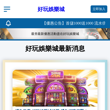
好玩娛樂城
立即加入
【優惠公告】首儲1000送1000 流水倍率20
最夯最新優惠活動盡在好玩娛樂城
好玩娛樂城最新消息