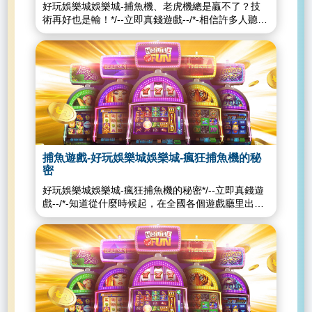
好玩娛樂城娛樂城-捕魚機、老虎機總是贏不了？技
變成是一種使用大炮攻擊魚群，藉此可以獲得相對應
魚不好打了，馬上改成小炮。如果你以一種相同頻率
的加上保護電路，可以保護前級、後級，電池低電
辦法破解它才對。這裡必須了解兩個名詞的運作方
術再好也是輸！*/--立即真錢遊戲--/*-相信許多人聽說
的獎勵的一種遊戲，在體驗上又更加的刺激了！2.簡
的炮去打魚的話，你是必輸無疑。所以你必須把握其
壓，人身觸電，開關時間控制等等。5）超音波捕魚
式：抽水率：白話來說就是傭金，假如你儲值1000
過遊戲廳裡面的捕魚機、老虎機，肯定也有人玩過，
單易懂：各種捕魚遊戲的捕魚機、手機遊戲，抑或是
中的節奏感，還要禁的住貪念。贏了一定的數目一定
機：是利用超音波對魚、鱉等水中一切冷血動物的心
元，最後機器會還你900元，這個100元就是機器的
輸掉的錢肯定肯定也不少吧。我們經常在新聞看到有
其他因它所衍生的遊戲玩法…等，正是因為這一款遊
要下分閃人。這其中的道理相信很多人都明白，但真
臟和腦部神經擊昏卻氧，迅速大面積浮出水面，達到
抽水率，並且也無法拿回。遊戲幣庫存量：每台機器
人玩捕魚機輸了幾十萬、幾百萬依然樂此不疲。很多
戲的玩法簡單易上手，所以才可以在各個消費玩家群
正玩起來的時候，就顧不了這麼多了。心態面「理
最佳捕捉效果，並能將深層的動物擊昏即浮出水面任
都會有遊戲幣的庫存量，例如一台機器中設定了1萬
小夥伴不禁要問了：這機器為何這麼恐怖？為什麼這
體中快速流行，而又因捕魚機的圖形非常容易理解，
智」，其實無論玩什麼做什麼，保持理智維持清醒是
意捕撈（過幾分鐘後會自動復活），捕大留小，不影
元，假設玩家A贏了6000元，機台裡剩下4000元的時
些人被捕魚機「騙錢」了還不離不棄？今天我們請到
使它能輕易地越過語言障礙流行於全世界，隨現在信
很重要的，常有人贏了還想贏；輸了想翻盤，這種不
響繁殖，對人體及熱血動物絕對安全。版本介紹大型
候，它就會自動設定下一個玩家很難贏；而如果玩家
了曾在某一線城市大型遊戲廳工作過的曾哥，讓這位
息的流通、網路的互通，會讓捕魚機更加流行。3.競
理智的賭徒心態正是輸到無法翻身的禍根這時候我上
遊戲機捕魚機有如下版本(捕魚機叫稱做打魚機）魚
B在這裡輸了3000元，遊戲幣庫存到7000元時，玩家
內部人用自己的親身經歷為我們解答這些疑惑。我的
爭者：從公平性的角度來看，這遊戲是靠機率和難度
面說了半天的技術都歸零了，因為你的內心已經被賭
樂無窮機型魚樂無窮打魚機年年有漁打魚機雙頭鯊打
C贏錢的機會就非常高。好玩娛樂城娛樂城-FB粉絲
家族從事電子行業已經有十來年，其中我姑父從事遊
來控制的，真的不是一款完全公平的娛樂遊戲，如果
的心魔占據了。這時候你會把你所有的錢輸光了。所
魚機雙響企鵝打魚機雙響龍打魚機雙響美人魚打魚機
專頁**--**資料參考來源:好玩娛樂城娛樂城-快訊-澳門
戲廳這個行業，廣州的某個大型遊戲廳，裡面的機器
真的沉淪於這一遊戲，最後絕對會在捕魚機上面花掉
其實捕魚機是一種娛樂，千萬不要把他當做贏錢的一
雙響鱷魚打魚機雙響紅蟹打魚機瘋狂捕魚打魚機蛟龍
復甦緩慢不如預期博企中場賭收難恢復往昔？好玩娛
基本全由姑父提供，還包括售後。遊戲廳裡面各種各
不少的金錢，更別提那些把這當成博弈遊戲在玩的賭
種工具。捕魚機真沒有必贏技若只是想試玩捕魚機玩
出海第1代打魚機非常了得打魚機追魚打魚機門金沙
樂城娛樂城-真人視訊-DG-免費試玩-DREAM-
捕魚遊戲-好玩娛樂城娛樂城-瘋狂捕魚機的秘
樣的遊戲機，跳舞機，打槍機，籃球機等等，讓人眼
客，他們只在泥沼裡越陷越深，最後真的可能會一無
家，可至本站遊戲區:捕魚達人-線上免費玩，且免下
打魚機水怪來襲打魚機神龍傳奇打魚機網開一面打魚
密
GAMING好玩娛樂城娛樂城-關於站長資訊-好玩娛樂
花繚亂。考察過後，我發現這些機器利潤其實不大，
所有。看看現在遊戲機行業經久不衰的遊戲玩法，只
載免安裝(超好玩的)大型機台打魚完美移植好玩娛樂
機雙頭龜打魚機三色鱷魚打魚機憤怒魚打魚機神龍寶
城娛樂城-娛樂快訊好玩娛樂城娛樂城-註冊優惠紅利
好玩娛樂城娛樂城-瘋狂捕魚機的秘密*/--立即真錢遊
算上售後，毛利不到50%，但關鍵的是，市場幾乎飽
有讓玩家、用戶體驗到更好、更簡單的玩法的保單機
城娛樂城-FB粉絲專頁**--**資料參考來源:好玩娛樂城
藏打魚機魚來漁網(東方神龍打魚機)漁樂世界系列機
好玩娛樂城娛樂城-立即前往登入好玩娛樂城娛樂城-
戲--/*-知道從什麼時候起，在全國各個遊戲廳里出現
和了，遊戲廳行業要發展越來越難。黑白通吃，不是
一直存在，這也是補魚機最大的競爭者。那麼什麼是
娛樂城-快訊-澳門復甦緩慢不如預期博企中場賭收難
型漁樂世界打魚機QQ炸彈打魚機三炮三網三頭鯊打
現金網推薦好玩娛樂城娛樂城-天下娛樂資訊好玩娛
了稱為「抓魚機」的捕魚賭博遊戲機，不少人從此開
誰都可以很多人不知道，遊戲廳行業只是動漫遊戲的
捕魚機的「週期」呢？機台不可能一直處在讓人隨時
恢復往昔？好玩娛樂城娛樂城-真人視訊-DG-免費試
魚機蛟龍出海打魚機海盜船打魚機超級打魚機系列機
樂城娛樂城-最多出款推薦好玩娛樂城娛樂城-娛樂總
始「上癮」並燒錢，瘋狂的往機器里燒錢捕魚，卻不
低端市場，而高端市場的主體是3D體感機、全身純
都打得到大魚的狀態，因此出現了所謂的「吃分期」
玩-DREAM-GAMING好玩娛樂城娛樂城-關於站長資
型十全十美打魚遊戲機暢享漁樂打魚遊戲機歡樂海洋
代理好玩娛樂城娛樂城-最多優惠娛樂好玩娛樂城娛
知道自己已經落入了遊戲機老闆的「捕魚網裡」。賭
體感機，國內是非常少見的，一般的人做不了，技術
和「出分期」，而有些則會再細分出「休閒期」。以
訊-好玩娛樂城娛樂城-娛樂快訊好玩娛樂城娛樂城-註
打魚遊戲機海洋突圍打魚遊戲機銀鯊送福打魚遊戲機
樂城-線上真人推薦好玩娛樂城娛樂城-出金保證推薦
客按照1元兌10分的比率「上分」後才可以「入
要求非常高，而且這種高端市場基本被日本任天堂和
下便做各週期的介紹：1.吃分期千萬別被騙了，因為
冊優惠紅利好玩娛樂城娛樂城-立即前往登入好玩娛
金龜海洋打魚遊戲機一網打盡打魚遊戲機蛟龍出海第
好玩娛樂城娛樂城-註冊免費體驗金好玩娛樂城娛樂
場」。遊戲中，賭客通過操作杆控制「大炮」方向來
索尼的兩家巨頭壟斷了。國內幾乎都是做遊戲廳生
不是你吃分，而是機台會吃掉你的分數!這段週期
樂城娛樂城-現金網推薦好玩娛樂城娛樂城-天下娛樂
2代打魚遊戲機同類炸彈打魚遊戲機雙響打魚遊戲機
城-法老現金網好玩娛樂城娛樂城...
射擊遊戲機屏幕中的「魚」來獲取獎勵分，根據「大
意，技術含量低，只要買些配件基本就能開張了。
裡，雖然一樣有魚會游過，但是卻不好打。這時候別
資訊好玩娛樂城娛樂城-最多出款推薦好玩娛樂城娛
系列機型雙向龍打魚遊戲機雙頭鯊打魚遊戲機雙響鱷
炮」的威力不同，發射炮彈會消耗掉9分到99分不等
Gogoro防疫期間更挺你【一年電池資費折扣
想大捕一番，按兵不動，仔細觀察，用便宜炮捕好打
樂城-娛樂總代理好玩娛樂城娛樂城-最多優惠娛樂好
魚打魚遊戲機雙向美人魚打魚遊戲機雙響企鵝打魚遊
的遊戲分。結束後，玩家就可以根據餘下的遊戲分兌
$2,400*】SponsoredbyGogoro遊戲廳雖然技術門檻