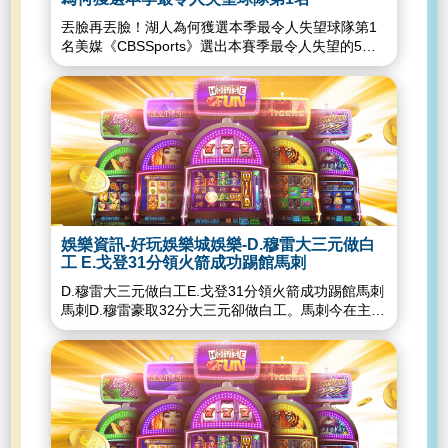
《英雄聯盟》電競好手「蛇蛇」胡碩傑（遊戲ID：
家交流專區●現金版跟信用版很多要怎麼選擇才好?●
丟臉再丟臉！湖人為何獲選本季最令人失望球隊第1
SwordArt，下稱蛇蛇），在去年與知名戰隊TSM簽
為什麼賭場對百家樂又愛又怕？●為什麼賭場對百家
名美媒《CBSSports》選出本賽季最令人失望的5支
下一張2年600萬美元（約新台幣1.7億）破紀錄大
樂又愛又怕？●如何選擇優質線上娛樂城?通博娛樂城
球隊，湖人隊高居第一。「詹姆斯正在流淚，但他能
約，但昨日晚間TSM在推特上宣布，將會與蛇蛇分道
HOYA娛樂城眾發娛樂城贏家娛樂城好玩娛樂城娛樂
做得就只有這麼多。」湖人隊本季組建「三巨頭」以
揚鑣。TSM近期決定改組陣容，不僅沒有留下合作8
城金合發娛樂城博馬娛樂城九州娛樂城THA-九州娛
奪冠為目標，但目前21勝20敗排名西部第7不如預
年的傳奇中路選手Bjergsen，還直接讓簽下大約的蛇
樂LEO-九州娛樂i88娛樂城通博娛樂城娛樂城-AV影
期，除因戴維斯長時間缺陣外，魏斯布魯克看不到任
蛇離隊，本季TSM戰績不佳，沒有能夠代表北美挺進
城現金版娛樂城出款娛樂城 相關品牌介紹:參閱《你
何輔助作用，最大的問題是湖人隊失去了活力。為了
世界大賽。TSM在今天發文表示，「感謝蛇蛇在
不可不知的娛樂城的專業名詞》，拉近你與娛樂城的
帶來魏斯布魯克，湖人放走活力四射的後衛卡魯索
TSM做出的所有貢獻，我們祝福你在接下來的挑戰一
距離！雪梨X 簡丹 好玩娛樂城娛樂城...
（AlexCaruso）和卡德威爾波普
切順利。」TSM在去年以2年600萬美元的破紀錄合
（KentaviousCaldwell-Pope），到最後外圍防守出
約簽下蛇蛇，但僅一年就選擇放棄蛇蛇，同時也不與
問題，成績徹底下滑，讓詹姆斯去打中鋒的同時，努
打算留下的傳奇中路選手Bjergsen，這兩個休賽季的
力加強小陣容，但效果並不顯著。最令人失望球隊第
操作都讓許多美國網友都不明白TSM的盤算為何。相
娛樂資訊-好玩娛樂城娛樂-D.穆雷大三元做白
二名是拓荒者，由於一哥里拉德腹肌受傷，即將動
關博彩論壇:一樂娛樂城fun1.cc-好玩娛樂城娛樂城-
工 E.戈登31分領火箭成功踢館馬刺
刀，拓荒者面臨危機。第三名則是去年在季後賽曾經
FB粉絲專頁-影片*/--立即真錢遊戲--/*影片教學-手機:
D.穆雷大三元做白工E.戈登31分領火箭成功踢館馬刺
讓人感覺大有可為的老鷹隊。第四名則是塞爾提克。
免費領取-首存1,000送1,000--123-1766.ws情色裸聊
馬刺D.穆雷豪取32分大三元卻做白工。馬刺今在主場
第五名為尼克隊。美媒《CBSSports》選出本賽季最
其他人都在看:【1766.ws】一起聊聊高端老司機!全
迎戰火箭，D.穆雷（DejounteMurray），豪取32分
令人失望的5支球隊湖人隊本季組建「三巨頭」以奪
新上線囉!【1766.ws】註冊儲值完整教學老司機!”台
大三元，然而他在末節最後兩顆關鍵三分球都失手，
冠為目標，但目前21勝20敗排名西部第7不如預期，
灣博彩玩家交流專區●現金版跟信用版很多要怎麼選
加上馬刺在禁區陷入苦戰，最終就以124：128惜敗
除因戴維斯長時間缺陣外，成績徹底下滑，讓詹姆斯
擇才好?●為什麼賭場對百家樂又愛又怕？●為什麼賭
火箭。此役雙方從首節就展開激戰，射手群在外線互
去打中鋒的同時，努力加強小陣容，但效果並不顯
場對百家樂又愛又怕？●如何選擇優質線上娛樂城?通
飆，火箭略勝一籌取得3分領先，次節佛比斯
著。最大的問題是湖人隊失去了活力。相關博彩論
博娛樂城HOYA娛樂城眾發娛樂城贏家娛樂城好玩娛
（BrynForbes）維持外線好手感，帶領馬刺半場打
壇:一樂娛樂城fun1.cc-好玩娛樂城娛樂城-FB粉絲專
樂城娛樂城金合發娛樂城博馬娛樂城九州娛樂城
完反以4分逆轉超前，下半場E.戈登（EricGordon）
頁-影片*/--立即真錢遊戲--/*影片教學-手機:免費領取-
THA-九州娛樂LEO-九州娛樂i88娛樂城通博娛樂城娛