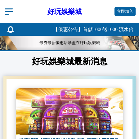
好玩娛樂城
立即加入
【優惠公告】首儲1000送1000 流水倍率20
最夯最新優惠活動盡在好玩娛樂城
好玩娛樂城最新消息