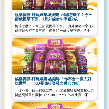
挺身而出，連飆2顆三分彈幫助球隊要回領先，最末
首存1,000送1,000--123-1766.ws情色裸聊其他人都
樂城-AV影城現金版娛樂城出款娛樂城 相關品牌介紹:
節K.波特（KevinPorter）2顆三分彈再拋投得手，連
在看:【1766.ws】一起聊聊高端老司機!全新上線囉!
參閱《你不可不知的娛樂城的專業名詞》，拉近你與
拿8分助隊甩開對手糾纏，D.穆雷雖然領軍苦苦追
【1766.ws】註冊儲值完整教學老司機!”台灣博彩玩
娛樂城的距離！雪梨X 簡丹 好玩娛樂城娛樂城...
娛樂資訊-好玩娛樂城娛樂- 柯瑞怎麼了？今三
分，但最後兩次在外線出手都沒能命中，最後就讓火
家交流專區●現金版跟信用版很多要怎麼選擇才好?●
節就提早下班、1月外線命中率僅2成
箭將勝利收進口袋。火箭E.戈登領軍踢館馬刺成功。
為什麼賭場對百家樂又愛又怕？●為什麼賭場對百家
柯瑞怎麼了？今三節就提早下班、1月外線命中率僅2
火箭先發5虎全都得分上雙，E.戈登進帳全隊最高31
樂又愛又怕？●如何選擇優質線上娛樂城?通博娛樂城
成柯瑞今打完前三節、僅拿12分就提早下班。勇士隊
分、3籃板，伍德（ChristianWood）挹注23分、11
HOYA娛樂城眾發娛樂城贏家娛樂城好玩娛樂城娛樂
今作客出戰公鹿，從首節就大比分落後，當家一哥柯
籃板繳出雙十成績，另有1助攻2抄截1火鍋，表現相
城金合發娛樂城博馬娛樂城九州娛樂城THA-九州娛
瑞（StephenCurry）在自己生涯的第800場出賽，打
當全能，末節爆發的K.波特拿下18分4籃板，榜眼J.
樂LEO-九州娛樂i88娛樂城通博娛樂城娛樂城-AV影
完前三節就提早下班，上場29分鐘就只拿下12分，
格林（JalenGreen）14分8籃板，泰特
城現金版娛樂城出款娛樂城 相關品牌介紹:參閱《你
創下本季個人得分第二低，而他近期手感低迷，引以
（Jae'seanTate）則有13分進帳。D.穆雷今繳出32
不可不知的娛樂城的專業名詞》，拉近你與娛樂城的
為傲的三分火力更是幾乎消失。據美媒統計，從進入
分、10籃板、11助攻大三元，佛比斯也砍進6顆三分
距離！雪梨X 簡丹 好玩娛樂城娛樂城...
12月份，柯瑞的表現就開始下滑，整個月他打了12
彈進帳21分，馬刺雖然全隊7人得分上雙，但禁區難
場比賽，場均雖有26.4分，但命中率38.8%、三分球
突破對方防守，籃板比對手少了5個、禁區也輸了8
命中率僅36.2，沒想到進入1月份，他的表現更呈現
分，種下敗因，最後無法捍衛主場。相關博彩論壇:
「雪崩式下滑」，4日對熱火之戰還僅拿下賽季新低
一樂娛樂城fun1.cc-好玩娛樂城娛樂城-FB粉絲專頁-
的9分，近5戰場均只有18.0分、命中率31.9%，三分
影片*/--立即真錢遊戲--/*影片教學-手機:免費領取-首
娛樂資訊-好玩娛樂城娛樂-「你不會一個人對
球命中率更僅跌到22.2%。今對公鹿賽後，談起球隊
存1,000送1,000--123-1766.ws情色裸聊其他人都在
抗世界...」 KD受傷哈登發文暖心力挺
近期的掙扎表現，柯瑞說道：「我們今天從開局就打
看:【1766.ws】一起聊聊高端老司機!全新上線囉!
「你不會一個人對抗世界...」KD受傷哈登發文暖心力
得很糟糕，攻防兩端都出了問題，顯然我們還有很多
【1766.ws】註冊儲值完整教學老司機!”台灣博彩玩
挺籃網球星杜蘭特（KevinDurant）昨在比賽中不慎
需要努力的地方，但好在我們都很清楚是哪些地方或
家交流專區●現金版跟信用版很多要怎麼選擇才好?●
遭撞傷膝蓋退場，在經過核磁共振（MRI）檢查後，
是哪裡該改善，不需要過度恐慌，要做的事就是盡快
為什麼賭場對百家樂又愛又怕？●為什麼賭場對百家
確定為左膝內側副韌帶（MCL）扭傷，預計要休養4
修正！」「沒有理所當然的勝利，但我們必須要對自
樂又愛又怕？●如何選擇優質線上娛樂城?通博娛樂城
到6週，KD倒下，哈登（JamesHarden）必須挺身