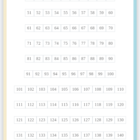
以改變小國的遊戲規則，例如新加坡。去年12月因凡
家娛樂城好玩娛樂城娛樂城金合發娛樂城博馬娛樂城
提諾就曾造訪新加坡，他前往當地見證JalanBesar體
九州娛樂城THA-九州娛樂LEO-九州娛樂i88娛樂城通
育場重新開幕。雖然新加坡等國家已經受惠於世足參
博娛樂城娛樂城-AV影城現金版娛樂城出款娛樂城 相
51
52
53
54
55
56
57
58
59
60
賽隊伍從32增加到48支，但因凡提諾相信世足改革
關品牌介紹:參閱《你不可不知的娛樂城的專業名
會更有幫助。於ESPN受訪時他回答：「這麼多年來
詞》，拉近你與娛樂城的距離！雪梨X 簡丹 好玩娛樂
61
62
63
64
65
66
67
68
69
70
我們稱它為『世界盃』，但事實上它只是極少數國家
城娛樂城...
的專屬圈子。這不是真正的世界盃，，歷史上都是歐
洲和南美洲最好的球隊在參加，其他國家的機會非常
71
72
73
74
75
76
77
78
79
80
少。當然，增加球隊數會有幫助，但四年只舉行一
次，實在是一段很長的時間。」儘管主席不斷鼓吹
81
82
83
84
85
86
87
88
89
90
「世足改革」計畫的優點，還是有反對聲浪。世界聯
賽論壇（WorldLeaguesForum）就指出，若改革可
能會使國內大型足球聯賽和歐洲足聯每個賽季損失80
91
92
93
94
95
96
97
98
99
100
億歐元，包括電視轉播權、比賽日和商業合約。歐洲
足聯的調查報告也顯示，若進行改革，將使歐洲國家
聯合會的收入下降25至30億歐元。女子足球的曝光
101
102
103
104
105
106
107
108
109
110
率和球迷、媒體的關注度也將大幅減少。世足改革計
畫尚未安排投票，因凡提諾說：「我們還沒決定何時
111
112
113
114
115
116
117
118
119
120
投票，這個決定要花時間，我們是在為足球努力，如
何讓足球變得更好，以及如何組織足球的未來。我們
將繼續對話、分析，一切都是公開且有彈性的，希望
121
122
123
124
125
126
127
128
129
130
能取得進展，我們將拭目以待。」相關博彩論壇:一
樂娛樂城fun1.cc-好玩娛樂城娛樂城-FB粉絲專頁-影
131
132
133
134
135
136
137
138
139
140
片*/--立即真錢遊戲--/*影片教學-手機:免費領取-首存